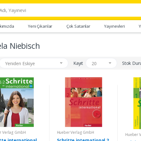
kımızda
Yeni Çıkanlar
Çok Satanlar
Yayınevleri
Y
la Niebisch
Kayıt
Stok Du
Yeniden Eskiye
20
r Verlag GmbH
Hueber Verlag GmbH
Hueber 
tte international
Schritte international 2