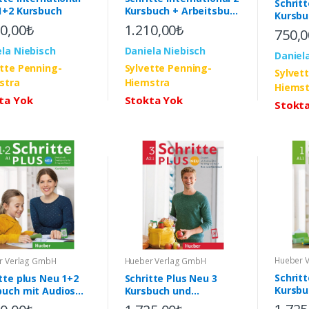
Schritt
1+2 Kursbuch
Kursbuch + Arbeitsbuch
Kursbu
und interaktiven
10,00₺
1.210,00₺
Arbeit
750,0
Übungen
la Niebisch
Daniela Niebisch
Daniel
ette Penning-
Sylvette Penning-
Sylvet
stra
Hiemstra
Hiemst
ta Yok
Stokta Yok
Stokt
Hueber 
Hueber Verlag GmbH
r Verlag GmbH
Schritt
Schritte Plus Neu 3
tte plus Neu 1+2
Kursbu
Kursbuch und
buch mit Audios
Arbeit
Arbeitsbuch mit Audios
e