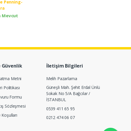
te Penning-
ra
a Mevcut
e Güvenlik
İletişim Bilgileri
latma Metni
Melih Pazarlama
Güneşli Mah. Şehit Erdal Ünlü
ri Politikası
Sokak No 5/A Bağcılar /
Başvuru Formu
İSTANBUL
tış Sözleşmesi
0539 411 65 95
e Koşulları
0212 474 06 07