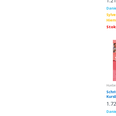
1.2
Danie
Sylv
Hiem
Stok
Huebe
Schri
Kurs
1.7
Danie