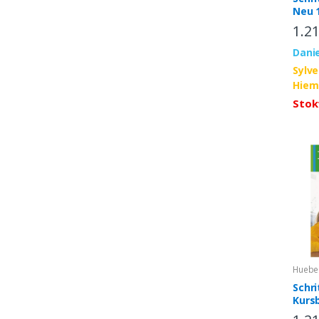
Neu 
1.2
Danie
Sylv
Hiem
Stok
Huebe
Schri
Kurs
onlin