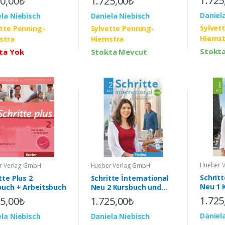
1.725
1.725,00₺
10,00₺
online
online
Daniel
Daniela Niebisch
la Niebisch
Sylvet
Sylvette Penning-
ette Penning-
Hiemst
Hiemstra
stra
Stokt
Stokta Mevcut
ta Yok
Hueber 
Hueber Verlag GmbH
r Verlag GmbH
Schritt
Schritte İnternational
tte Plus 2
Neu 1 
Neu 2 Kursbuch und
buch + Arbeitsbuch
Arbeit
Arbeitsbuch mit Audios
1.725
1.725,00₺
25,00₺
online
online
Daniel
Daniela Niebisch
la Niebisch