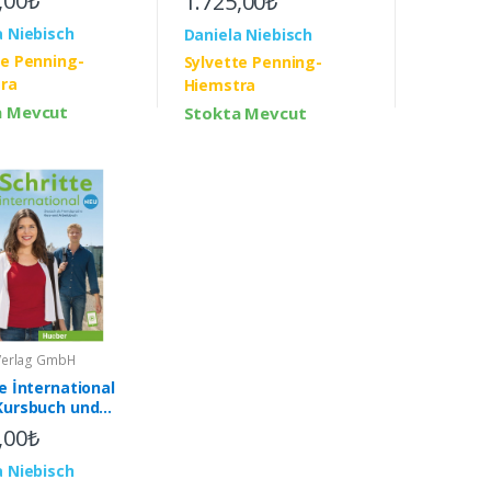
,00₺
1.725,00₺
online
a Niebisch
Daniela Niebisch
te Penning-
Sylvette Penning-
ra
Hiemstra
a Mevcut
Stokta Mevcut
Verlag GmbH
e İnternational
Kursbuch und
sbuch mit Audios
,00₺
a Niebisch