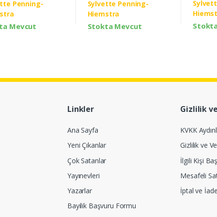
Sylvet
Sylvette Penning-
ette Penning-
Hiemst
Hiemstra
stra
Stokt
Stokta Mevcut
ta Mevcut
Linkler
Gizlilik v
Ana Sayfa
KVKK Aydın
Yeni Çıkanlar
Gizlilik ve Ve
Çok Satanlar
İlgili Kişi 
Yayınevleri
Mesafeli Sa
Yazarlar
İptal ve İad
Bayilik Başvuru Formu