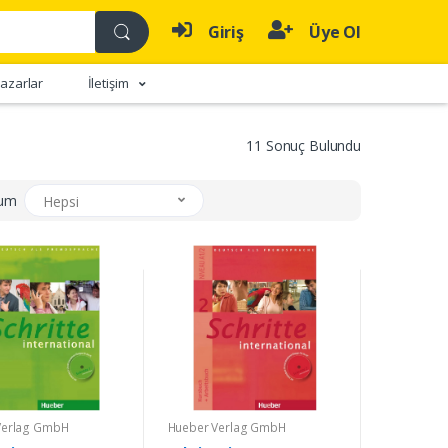
Giriş
Üye Ol
azarlar
İletişim
11 Sonuç Bulundu
rum
Hepsi
Verlag GmbH
Hueber Verlag GmbH