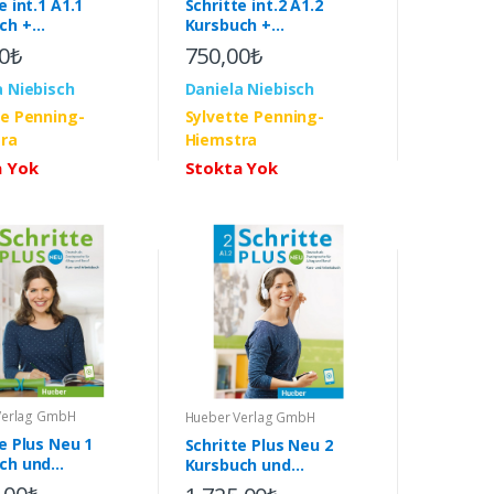
e int.1 A1.1
Schritte int.2 A1.2
ch +
Kursbuch +
sbuch+Cd+Glossar
Arbeitsbuch+Cd+Glossar
0₺
750,00₺
a Niebisch
Daniela Niebisch
te Penning-
Sylvette Penning-
ra
Hiemstra
a Yok
Stokta Yok
Verlag GmbH
Hueber Verlag GmbH
e Plus Neu 1
Schritte Plus Neu 2
ch und
Kursbuch und
sbuch mit Audios
Arbeitsbuch mit Audios