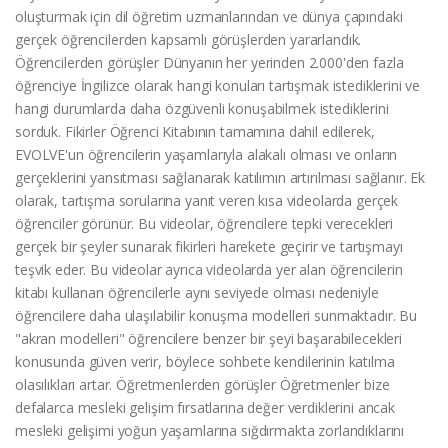
oluşturmak için dil öğretim uzmanlarından ve dünya çapındaki
gerçek öğrencilerden kapsamlı görüşlerden yararlandık.
Öğrencilerden görüşler Dünyanın her yerinden 2.000'den fazla
öğrenciye İngilizce olarak hangi konuları tartışmak istediklerini ve
hangi durumlarda daha özgüvenli konuşabilmek istediklerini
sorduk. Fikirler Öğrenci Kitabının tamamına dahil edilerek,
EVOLVE'un öğrencilerin yaşamlarıyla alakalı olması ve onların
gerçeklerini yansıtması sağlanarak katılımın artırılması sağlanır. Ek
olarak, tartışma sorularına yanıt veren kısa videolarda gerçek
öğrenciler görünür. Bu videolar, öğrencilere tepki verecekleri
gerçek bir şeyler sunarak fikirleri harekete geçirir ve tartışmayı
teşvik eder. Bu videolar ayrıca videolarda yer alan öğrencilerin
kitabı kullanan öğrencilerle aynı seviyede olması nedeniyle
öğrencilere daha ulaşılabilir konuşma modelleri sunmaktadır. Bu
"akran modelleri" öğrencilere benzer bir şeyi başarabilecekleri
konusunda güven verir, böylece sohbete kendilerinin katılma
olasılıkları artar. Öğretmenlerden görüşler Öğretmenler bize
defalarca mesleki gelişim fırsatlarına değer verdiklerini ancak
mesleki gelişimi yoğun yaşamlarına sığdırmakta zorlandıklarını