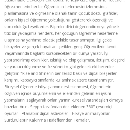
öğretmenlerin her bir Öğrencinin ilerlemesini izlemesine,
planlamasına ve ölçmesine olanak tanır. Çocuk dostu grafikler,
onların kişisel Öğrenme yolculuğunu göstererek özerkliği ve
sorumluluğu teşvik eder. Biçimlendirici değerlendirmeye yönelik
titiz bir yaklaşımla her ders, her çocuğun Öğrenme hedeflerine
ulaşmasına yardımcı olacak şekilde tasarlanmıştır. İlgi çekici
hikayeler ve gerçek hayattan içerikler, genç Öğrencilerin kendi
Yaşamlarında bağlantı kurabilecekleri bir dünya yaratır. İyi
yapılandırılmış etkinlikler, işbirliği ve ekip çalışması, iletişim, eleştirel
ve yaratıcı düşünme ve öz yönetim gibi gelecekteki becerileri
geliştirir. "Rise and Shine"ın benzersiz basılı ve dijital bileşenleri
karışımı, kapsayıcı sınıflarda kullanılmak üzere tasarlanmıştır.
Bireysel öğrenme ihtiyaçlarının desteklenmesi, öğrencilerin
özgüven içinde büyümelerini ve ellerinden gelenin en iyisini
yapmalarını sağlayarak onları yarının küresel vatandaşları olmaya
hazırlar. Artı: - Seppo tarafından desteklenen 360° çevrimiçi
oyunlar - Atanabilir dijital aktiviteler - Hikaye animasyonları -
Sürdürülebilir Kalkınma Hedeflerinden Temalar.