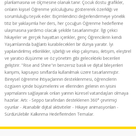
planlamasına ve ölçmesine olanak tanır. Çocuk dostu grafikler,
onların kişisel Öğrenme yolculuğunu göstererek özerkliği ve
sorumluluğu teşvik eder. Biçimlendirici değerlendirmeye yönelik
titiz bir yaklaşımla her ders, her çocuğun Öğrenme hedeflerine
ulaşmasına yardımcı olacak şekilde tasarlanmıştır. İlgi çekici
hikayeler ve gerçek hayattan içerikler, genç Öğrencilerin kendi
Yaşamlarında bağlantı kurabilecekleri bir dünya yaratır. İyi
yapılandırılmış etkinlikler, işbirliği ve ekip çalışması, iletişim, eleştirel
ve yaratıcı düşünme ve öz yönetim gibi gelecekteki becerileri
geliştirir. "Rise and Shine"ın benzersiz basılı ve dijital bileşenleri
karışımı, kapsayıcı sınıflarda kullanılmak üzere tasarlanmıştır.
Bireysel öğrenme ihtiyaçlarının desteklenmesi, öğrencilerin
özgüven içinde büyümelerini ve ellerinden gelenin en iyisini
yapmalarını sağlayarak onları yarının küresel vatandaşları olmaya
hazırlar. Artı: - Seppo tarafından desteklenen 360° çevrimiçi
oyunlar - Atanabilir dijital aktiviteler - Hikaye animasyonları -
Sürdürülebilir Kalkınma Hedeflerinden Temalar.