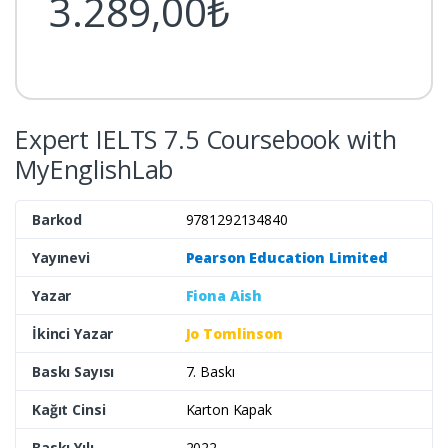
3.289,00₺
Expert IELTS 7.5 Coursebook with
MyEnglishLab
Barkod
9781292134840
Yayınevi
Pearson Education Limited
Yazar
Fiona Aish
İkinci Yazar
Jo Tomlinson
Baskı Sayısı
7. Baskı
Kağıt Cinsi
Karton Kapak
Baskı Yılı
2022