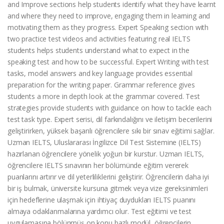
and Improve sections help students identify what they have learnt
and where they need to improve, engaging them in learning and
motivating them as they progress. Expert Speaking section with
two practice test videos and activities featuring real IELTS
students helps students understand what to expect in the
speaking test and how to be successful. Expert Writing with test
tasks, model answers and key language provides essential
preparation for the writing paper. Grammar reference gives
students a more in depth look at the grammar covered. Test
strategies provide students with guidance on how to tackle each
test task type. Expert serisi, dil farkındalığını ve iletişim becerilerini
geliştirirken, yüksek başarılı öğrencilere sıkı bir sınav eğitimi sağlar.
Uzman IELTS, Uluslararası İngilizce Dil Test Sistemine (IELTS)
hazırlanan öğrencilere yönelik yoğun bir kurstur. Uzman IELTS,
öğrencilere IELTS sınavının her bölümünde eğitim vererek
puanlarını artırır ve dil yeterliliklerini geliştirir. Öğrencilerin daha iyi
bir iş bulmak, üniversite kursuna gitmek veya vize gereksinimleri
için hedeflerine ulaşmak için ihtiyaç duydukları IELTS puanını
almaya odaklanmalarına yardımcı olur. Test eğitimi ve test
uygulamasına bölünmüş on konu bazlı modül, öğrencilerin