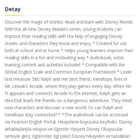
Detay
Discover the magic of stories: Read and learn with Disney friends
With the all-new Disney Readers series, young students can
improve their reading skills with the help of engaging Disney
stories and characters they know and enjoy. * Created for use
both at school and at home * Helps young learners improve their
reading skills in a fun and motivating way * Audiobook, extra
learning content and activities included * Compatible with the
Global English Scale and Common European Framework * Lexile
text measure 580 Ralph and Her best friend, Vanellope, lives in
Mr. Litwak's Arcade, where they play games every day. When Wi-
Fi appears and connects Arcade to the internet, Ralph gets an
idea that leads the friends on a dangerous adventure. They meet
new characters and discover a new world. So can Ralph and
Vanellope stay connected? * *The audiobook can be accessed
via Pearson English Portal. Hikayelerin büyüsünü keşfedin: Disney
arkadaşlarıyla okuyun ve öğrenin Yepyeni Disney Okuyucular
serisiyle genç öğrenciler, ilgi çekici Disney hikayeleri ve tanıdıkları