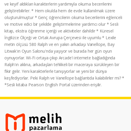
ve keyif aldıkları karakterlerin yardımıyla okuma becerilerini
geliştirebilirler. * Hem okulda hem de evde kullanılmak üzere
oluşturulmuştur * Genç öğrencilerin okuma becerilerini eğlenceli
ve motive edici bir şekilde geliştirmelerine yardımcı olur * Sesli
kitap, ekstra öğrenme içeriği ve aktiviteler dahildir * Küresel
İngilizce Ölçeği ve Ortak Avrupa Çerçevesi ile uyumlu * Lexile
metin ölçüsü 580 Ralph ve en yakın arkadaşı Vanellope, Bay
Litwak'ın Oyun Salonu'nda yaşıyor ve burada her gün oyun
oynuyorlar. Wi-Fi ortaya çıkıp Arcade'i internete bağladığında
Ralph'ın aklına, arkadaşları tehlikeli bir maceraya sürükleyen bir
fikir gelir. Yeni karakterlerle tanışıyorlar ve yeni bir dünya
keşfediyorlar. Peki Ralph ve Vanellope bağlantıda kalabilirler mi? *
*Sesli kitaba Pearson English Portal üzerinden erişilir.