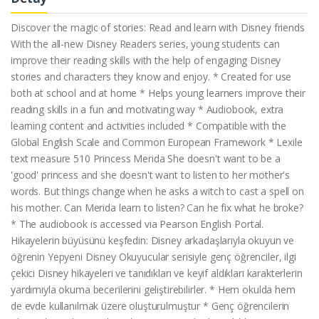
Discover the magic of stories: Read and learn with Disney friends
With the all-new Disney Readers series, young students can
improve their reading skills with the help of engaging Disney
stories and characters they know and enjoy. * Created for use
both at school and at home * Helps young learners improve their
reading skills in a fun and motivating way * Audiobook, extra
learning content and activities included * Compatible with the
Global English Scale and Common European Framework * Lexile
text measure 510 Princess Merida She doesn't want to be a
'good' princess and she doesn't want to listen to her mother's
words. But things change when he asks a witch to cast a spell on
his mother. Can Merida learn to listen? Can he fix what he broke?
* The audiobook is accessed via Pearson English Portal.
Hikayelerin büyüsünü keşfedin: Disney arkadaşlarıyla okuyun ve
öğrenin Yepyeni Disney Okuyucular serisiyle genç öğrenciler, ilgi
çekici Disney hikayeleri ve tanıdıkları ve keyif aldıkları karakterlerin
yardımıyla okuma becerilerini geliştirebilirler. * Hem okulda hem
de evde kullanılmak üzere oluşturulmuştur * Genç öğrencilerin