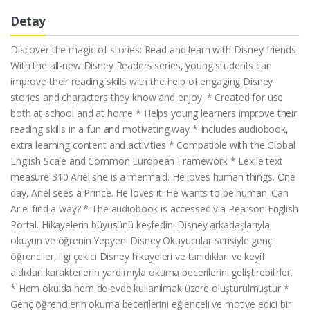
Detay
Discover the magic of stories: Read and learn with Disney friends
With the all-new Disney Readers series, young students can
improve their reading skills with the help of engaging Disney
stories and characters they know and enjoy. * Created for use
both at school and at home * Helps young learners improve their
reading skills in a fun and motivating way * Includes audiobook,
extra learning content and activities * Compatible with the Global
English Scale and Common European Framework * Lexile text
measure 310 Ariel she is a mermaid. He loves human things. One
day, Ariel sees a Prince. He loves it! He wants to be human. Can
Ariel find a way? * The audiobook is accessed via Pearson English
Portal. Hikayelerin büyüsünü keşfedin: Disney arkadaşlarıyla
okuyun ve öğrenin Yepyeni Disney Okuyucular serisiyle genç
öğrenciler, ilgi çekici Disney hikayeleri ve tanıdıkları ve keyif
aldıkları karakterlerin yardımıyla okuma becerilerini geliştirebilirler.
* Hem okulda hem de evde kullanılmak üzere oluşturulmuştur *
Genç öğrencilerin okuma becerilerini eğlenceli ve motive edici bir