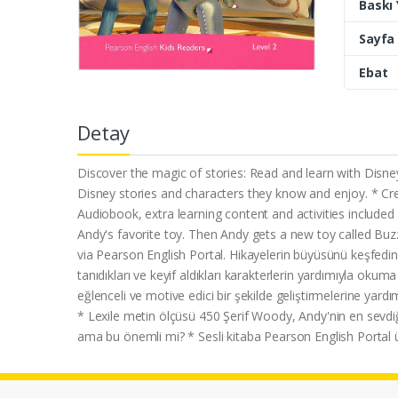
Baskı Y
Sayfa 
Ebat
Detay
Discover the magic of stories: Read and learn with Disney
Disney stories and characters they know and enjoy. * Cre
Audiobook, extra learning content and activities inclu
Andy's favorite toy. Then Andy gets a new toy called Buzz
via Pearson English Portal. Hikayelerin büyüsünü keşfedin:
tanıdıkları ve keyif aldıkları karakterlerin yardımıyla oku
eğlenceli ve motive edici bir şekilde geliştirmelerine yardı
* Lexile metin ölçüsü 450 Şerif Woody, Andy'nin en sevdiğ
ama bu önemli mi? * Sesli kitaba Pearson English Portal üz