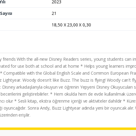
ılı
2023
Sayısı
21
18,50 X 23,00 X 0,30
 friends With the all-new Disney Readers series, young students can imp
ated for use both at school and at home * Helps young learners improve
ded * Compatible with the Global English Scale and Common European Fr
 Lightyear. Woody doesn't like Buzz. The buzz is flying! Woody can't fl
 Disney arkadaşlarıyla okuyun ve öğrenin Yepyeni Disney Okuyucuları seris
ma becerilerini geliştirebilirler. * Hem okulda hem de evde kullanılmak üz
mcı olur * Sesli kitap, ekstra öğrenme içeriği ve aktiviteler dahildir * Kü
i oyuncağıdır. Sonra Andy, Buzz Lightyear adında yeni bir oyuncak alır.
erinden erişilir.