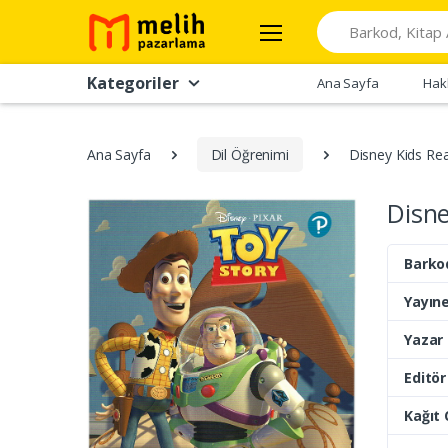
Search
Kategoriler
Ana Sayfa
Hak
Ana Sayfa
Dil Öğrenimi
Disney Kids Rea
Disne
Barko
Yayıne
Yazar
Editör
Kağıt 