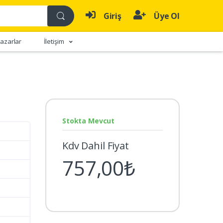
Giriş
Üye Ol
azarlar
İletişim
Stokta Mevcut
Kdv Dahil Fiyat
757,00₺