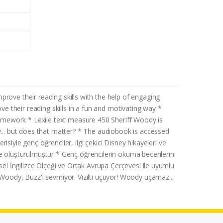
rove their reading skills with the help of engaging
 their reading skills in a fun and motivating way *
amework * Lexile text measure 450 Sheriff Woody is
y... but does that matter? * The audiobook is accessed
iyle genç öğrenciler, ilgi çekici Disney hikayeleri ve
ere oluşturulmuştur * Genç öğrencilerin okuma becerilerini
resel İngilizce Ölçeği ve Ortak Avrupa Çerçevesi ile uyumlu
 Woody, Buzz'ı sevmiyor. Vızıltı uçuyor! Woody uçamaz...