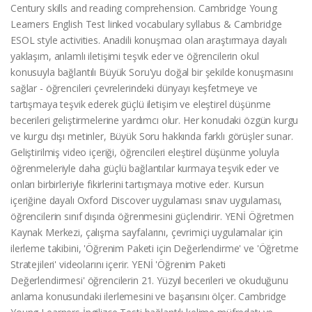
Century skills and reading comprehension. Cambridge Young
Learners English Test linked vocabulary syllabus & Cambridge
ESOL style activities. Anadili konuşmacı olan araştırmaya dayalı
yaklaşım, anlamlı iletişimi teşvik eder ve öğrencilerin okul
konusuyla bağlantılı Büyük Soru'yu doğal bir şekilde konuşmasını
sağlar - öğrencileri çevrelerindeki dünyayı keşfetmeye ve
tartışmaya teşvik ederek güçlü iletişim ve eleştirel düşünme
becerileri geliştirmelerine yardımcı olur. Her konudaki özgün kurgu
ve kurgu dışı metinler, Büyük Soru hakkında farklı görüşler sunar.
Geliştirilmiş video içeriği, öğrencileri eleştirel düşünme yoluyla
öğrenmeleriyle daha güçlü bağlantılar kurmaya teşvik eder ve
onları birbirleriyle fikirlerini tartışmaya motive eder. Kursun
içeriğine dayalı Oxford Discover uygulaması sınav uygulaması,
öğrencilerin sınıf dışında öğrenmesini güçlendirir. YENİ Öğretmen
Kaynak Merkezi, çalışma sayfalarını, çevrimiçi uygulamalar için
ilerleme takibini, 'Öğrenim Paketi için Değerlendirme' ve 'Öğretme
Stratejileri' videolarını içerir. YENİ 'Öğrenim Paketi
Değerlendirmesi' öğrencilerin 21. Yüzyıl becerileri ve okuduğunu
anlama konusundaki ilerlemesini ve başarısını ölçer. Cambridge