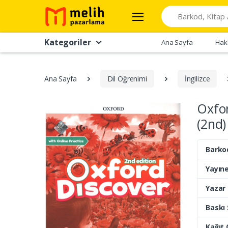
Search
Kategoriler
Ana Sayfa
Hak
Ana Sayfa
Dil Öğrenimi
İngilizce
Oxfor
(2nd)
Barko
Yayıne
Yazar
Baskı 
Kağıt 