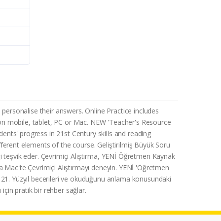
ersonalise their answers. Online Practice includes
 on mobile, tablet, PC or Mac. NEW 'Teacher's Resource
nts' progress in 21st Century skills and reading
ferent elements of the course. Geliştirilmiş Büyük Soru
iği teşvik eder. Çevrimiçi Alıştırma, YENİ Öğretmen Kaynak
veya Mac'te Çevrimiçi Alıştırmayı deneyin. YENİ 'Öğretmen
n 21. Yüzyıl becerileri ve okuduğunu anlama konusundaki
 için pratik bir rehber sağlar.