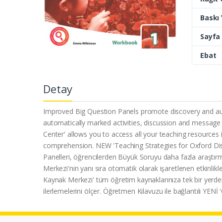
Baskı Y
Sayfa 
Ebat
Detay
Improved Big Question Panels promote discovery and auto
automatically marked activities, discussion and message
Center' allows you to access all your teaching resources
comprehension. NEW 'Teaching Strategies for Oxford Disco
Panelleri, öğrencilerden Büyük Soruyu daha fazla araştırma
Merkezi'nin yanı sıra otomatik olarak işaretlenen etkinlikl
Kaynak Merkezi' tüm öğretim kaynaklarınıza tek bir yerde
ilerlemelerini ölçer. Öğretmen Kılavuzu ile bağlantılı YENİ 'O