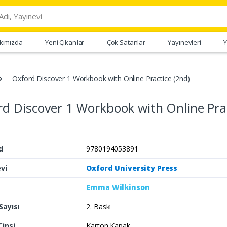
kımızda
Yeni Çıkanlar
Çok Satanlar
Yayınevleri
Y
Oxford Discover 1 Workbook with Online Practice (2nd)
d Discover 1 Workbook with Online Pra
d
9780194053891
vi
Oxford University Press
Emma Wilkinson
Sayısı
2. Baskı
Cinsi
Karton Kapak