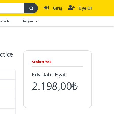
Giriş
Üye Ol
azarlar
İletişim
ctice
Stokta Yok
Kdv Dahil Fiyat
2.198,00₺