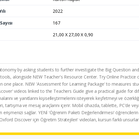
ılı
2022
Sayısı
167
21,00 X 27,00 X 0,90
nomy by asking students to further investigate the Big Question and p
 tools, alongside NEW Teacher's Resource Center. Try Online Practice
 in one place. NEW 'Assessment for Learning Package' to measures stude
ver' videos linked to the Teachers Guide give a practical guide for dif
larını ve yanıtlarını kişiselleştirmelerini isteyerek keşfetmeyi ve özerkl
eri, tartışma ve mesaj araçlarını içerir. Mobil cihazda, tablette, PC'de 
n erişmenizi sağlar. YENİ 'Öğrenim Paketi Değerlendirmesi' öğrencileri
xford Discover için Öğretim Stratejileri' videoları, kursun farklı unsurları