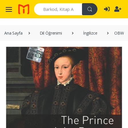
Search
Ana Sayfa
Dil Öğrenimi
İngilizce
OBWL Le