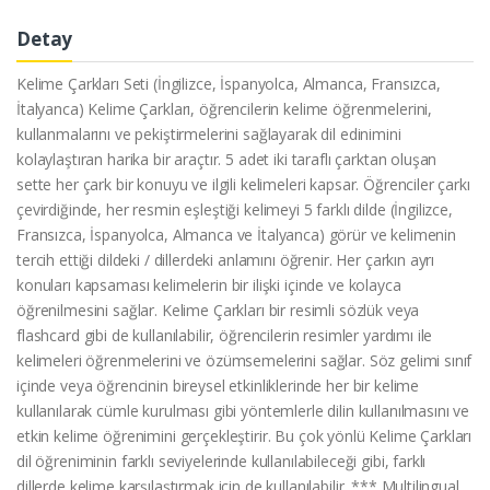
Detay
Kelime Çarkları Seti (İngilizce, İspanyolca, Almanca, Fransızca,
İtalyanca) Kelime Çarkları, öğrencilerin kelime öğrenmelerini,
kullanmalarını ve pekiştirmelerini sağlayarak dil edinimini
kolaylaştıran harika bir araçtır. 5 adet iki taraflı çarktan oluşan
sette her çark bir konuyu ve ilgili kelimeleri kapsar. Öğrenciler çarkı
çevirdiğinde, her resmin eşleştiği kelimeyi 5 farklı dilde (İngilizce,
Fransızca, İspanyolca, Almanca ve İtalyanca) görür ve kelimenin
tercih ettiği dildeki / dillerdeki anlamını öğrenir. Her çarkın ayrı
konuları kapsaması kelimelerin bir ilişki içinde ve kolayca
öğrenilmesini sağlar. Kelime Çarkları bir resimli sözlük veya
flashcard gibi de kullanılabilir, öğrencilerin resimler yardımı ile
kelimeleri öğrenmelerini ve özümsemelerini sağlar. Söz gelimi sınıf
içinde veya öğrencinin bireysel etkinliklerinde her bir kelime
kullanılarak cümle kurulması gibi yöntemlerle dilin kullanılmasını ve
etkin kelime öğrenimini gerçekleştirir. Bu çok yönlü Kelime Çarkları
dil öğreniminin farklı seviyelerinde kullanılabileceği gibi, farklı
dillerde kelime karşılaştırmak için de kullanılabilir. *** Multilingual