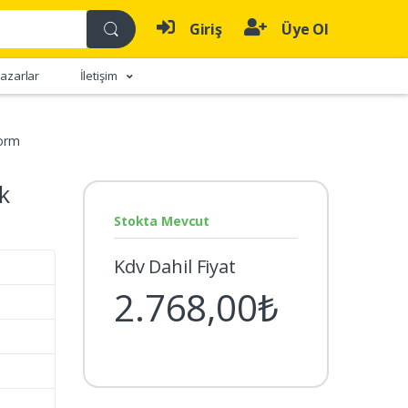
Giriş
Üye Ol
azarlar
İletişim
form
k
Stokta Mevcut
Kdv Dahil Fiyat
2.768,00₺