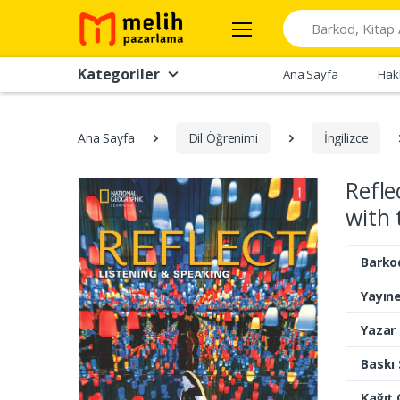
Search
Kategoriler
Ana Sayfa
Hak
Ana Sayfa
Dil Öğrenimi
İngilizce
Refle
with 
Barko
Yayıne
Yazar
Baskı 
Kağıt 