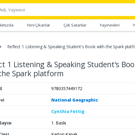
kımızda
Yeni Çıkanlar
Çok Satanlar
Yayınevleri
Y
Reflect 1 Listening & Speaking Student's Book with the Spark plat
ct 1 Listening & Speaking Student's Boo
the Spark platform
d
9780357449172
vi
National Geographic
Cynthia Fettig
Sayısı
1. Baskı
Cinsi
Karton Kapak