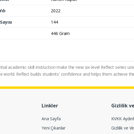
ılı
2022
Sayısı
144
446 Gram
al academic-skill instruction make the new six-level Reflect series uni
the world. Reflect builds students' confidence and helps them achieve th
Linkler
Gizlilik v
Ana Sayfa
KVKK Aydın
Yeni Çıkanlar
Gizlilik ve Ve