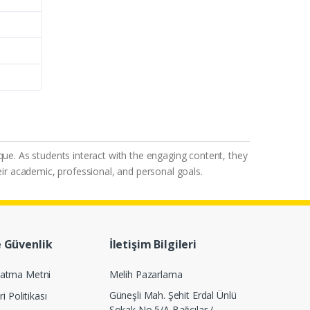
que. As students interact with the engaging content, they
eir academic, professional, and personal goals.
e Güvenlik
İletişim Bilgileri
latma Metni
Melih Pazarlama
Güneşli Mah. Şehit Erdal Ünlü
ri Politikası
Sokak No 5/A Bağcılar /