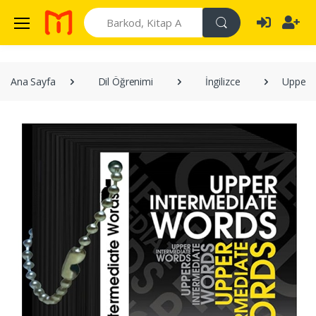
Search
Ana Sayfa
Dil Öğrenimi
İngilizce
Upper-I