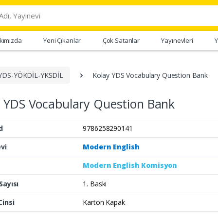
kımızda
Yeni Çıkanlar
Çok Satanlar
Yayınevleri
Y
YDS-YÖKDİL-YKSDİL
Kolay YDS Vocabulary Question Bank
y YDS Vocabulary Question Bank
d
9786258290141
vi
Modern English
Modern English Komisyon
Sayısı
1. Baskı
Cinsi
Karton Kapak