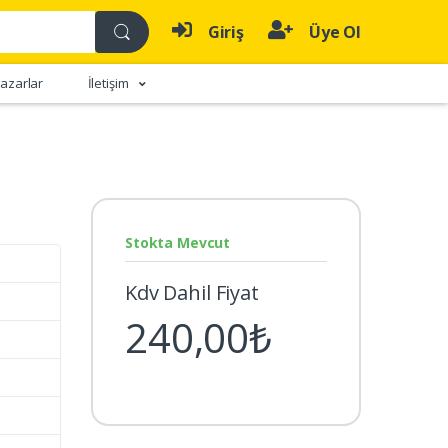
Giriş
Üye Ol
azarlar
İletişim
Stokta Mevcut
Kdv Dahil Fiyat
240,00₺