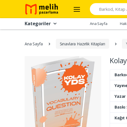
Search
Kategoriler
Ana Sayfa
Hak
Ana Sayfa
Sınavlara Hazırlık Kitapları
Kola
Barko
Yayıne
Yazar
Baskı 
Kağıt 