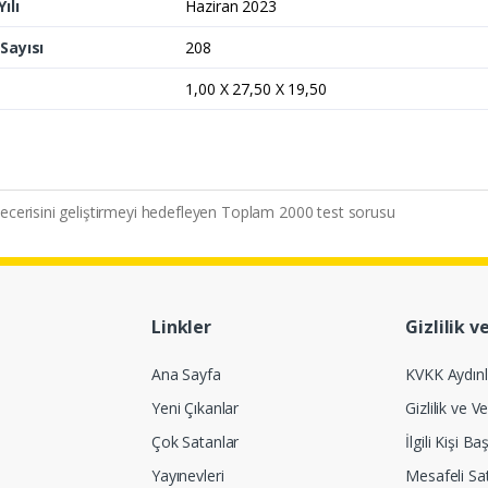
ılı
Haziran 2023
Sayısı
208
1,00 X 27,50 X 19,50
ecerisini geliştirmeyi hedefleyen Toplam 2000 test sorusu
Linkler
Gizlilik v
Ana Sayfa
KVKK Aydın
Yeni Çıkanlar
Gizlilik ve Ve
Çok Satanlar
İlgili Kişi 
Yayınevleri
Mesafeli Sa