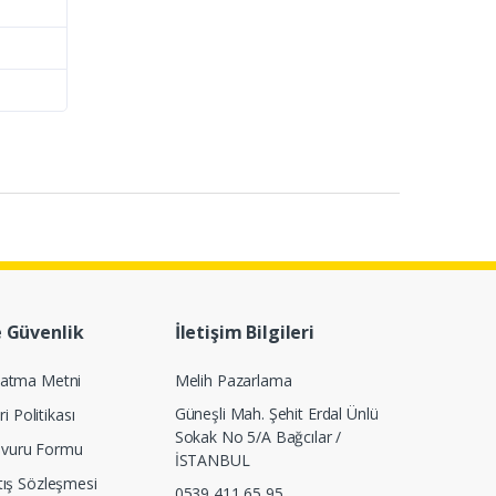
e Güvenlik
İletişim Bilgileri
latma Metni
Melih Pazarlama
Güneşli Mah. Şehit Erdal Ünlü
ri Politikası
Sokak No 5/A Bağcılar /
Başvuru Formu
İSTANBUL
tış Sözleşmesi
0539 411 65 95