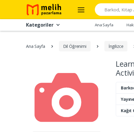
Search
Kategoriler
Ana Sayfa
Hak
Ana Sayfa
Dil Öğrenimi
İngilizce
Learn
Activ
Barko
Yayıne
Kağıt 