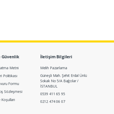
e Güvenlik
İletişim Bilgileri
latma Metni
Melih Pazarlama
Güneşli Mah. Şehit Erdal Ünlü
ri Politikası
Sokak No 5/A Bağcılar /
Başvuru Formu
İSTANBUL
tış Sözleşmesi
0539 411 65 95
e Koşulları
0212 474 06 07