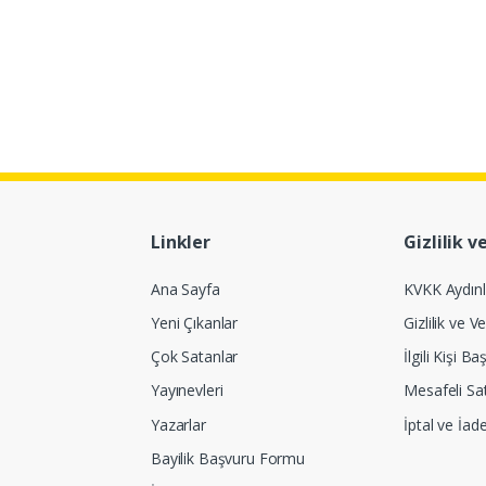
Linkler
Gizlilik v
Ana Sayfa
KVKK Aydın
Yeni Çıkanlar
Gizlilik ve Ve
Çok Satanlar
İlgili Kişi 
Yayınevleri
Mesafeli Sa
Yazarlar
İptal ve İad
Bayilik Başvuru Formu