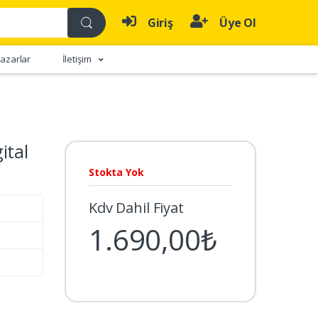
Giriş
Üye Ol
azarlar
İletişim
ital
Stokta Yok
Kdv Dahil Fiyat
1.690,00₺