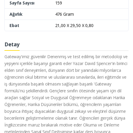
Sayfa Sayısı
159
Ağırlık
476 Gram
Ebat
21,00 X 29,50 X 0,80
Detay
Gateway'imiz güvenilir Denenmiş ve test edilmiş bir metodoloji ve
yepyeni içerikle başarıyı garanti eder Yazar David Spencer'ın birinci
elden sınıf deneyimleri, dünyanın dört bir yanındaki milyonlarca
öğrencinin okul bitirme ve uluslararası sınavlarda, ileri eğitimde ve
iş dünyasında başarılı olmasını sağlayan başarılı 'Gateway
formülü'nü şekillendirdi. Gençlere sınıfın ötesinde yaşam için dil
araçları sağlar Sosyal ve Duygusal Öğrenmeye odaklanan Harika
Öğrenenler, Harika Düşünenler bölümü, öğrencilerin yaşamları
boyunca ihtiyaç duyacakları duygusal zekayı ve eleştirel düşünme
becerilerini geliştirmelerine olanak tanır. Öğrencileri gerçek dünya
İngilizcesine maruz bırakarak motive eder Okuma ve Dinleme
metinlerinden Sanal Sınıf Değişimine kadar ders boyunca