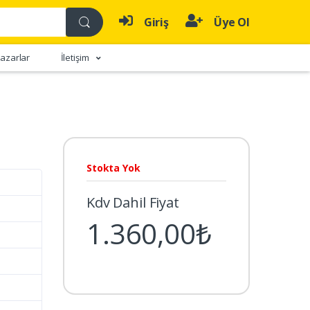
Giriş
Üye Ol
azarlar
İletişim
Stokta Yok
Kdv Dahil Fiyat
1.360,00₺