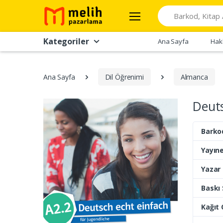
Search
Kategoriler
Ana Sayfa
Hak
Ana Sayfa
Dil Öğrenimi
Almanca
Deuts
Barko
Yayıne
Yazar
Baskı 
Kağıt 