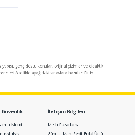
 yapısı, genç dostu konular, orijinal çizimler ve didaktik
ncileri özellikle aşağıdaki sınavlara hazırlar: Fit in
e Güvenlik
İletişim Bilgileri
latma Metni
Melih Pazarlama
Güneşli Mah. Şehit Erdal Ünlü
ri Politikası