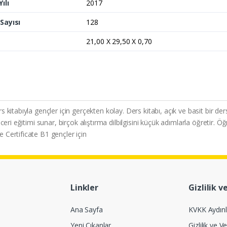
ılı
2017
Sayısı
128
21,00 X 29,50 X 0,70
itabıyla gençler için gerçekten kolay. Ders kitabı, açık ve basit bir ders
ri eğitimi sunar, birçok alıştırma dilbilgisini küçük adımlarla öğretir. Öğre
Certificate B1 gençler için
Linkler
Gizlilik v
Ana Sayfa
KVKK Aydın
Yeni Çıkanlar
Gizlilik ve Ve