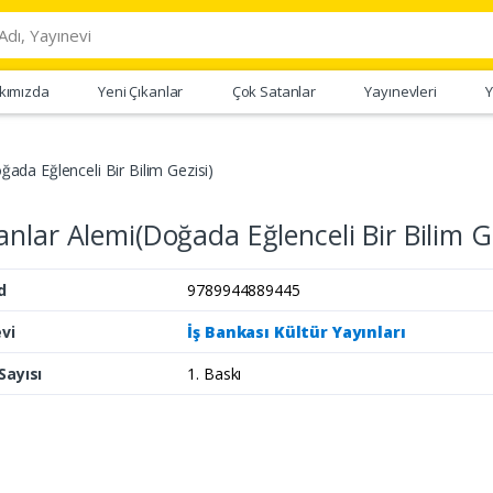
kımızda
Yeni Çıkanlar
Çok Satanlar
Yayınevleri
Y
ada Eğlenceli Bir Bilim Gezisi)
nlar Alemi(Doğada Eğlenceli Bir Bilim Ge
d
9789944889445
vi
İş Bankası Kültür Yayınları
Sayısı
1. Baskı