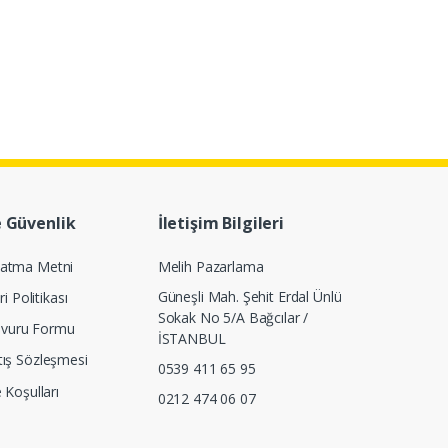
e Güvenlik
İletişim Bilgileri
latma Metni
Melih Pazarlama
Güneşli Mah. Şehit Erdal Ünlü
ri Politikası
Sokak No 5/A Bağcılar /
Başvuru Formu
İSTANBUL
tış Sözleşmesi
0539 411 65 95
e Koşulları
0212 474 06 07