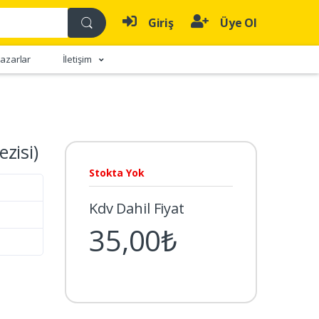
Giriş
Üye Ol
azarlar
İletişim
zisi)
Stokta Yok
Kdv Dahil Fiyat
35,00₺