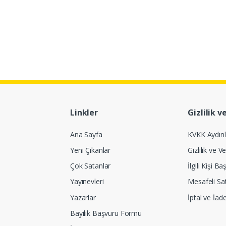
Linkler
Gizlilik v
Ana Sayfa
KVKK Aydın
Yeni Çıkanlar
Gizlilik ve Ve
Çok Satanlar
İlgili Kişi 
Yayınevleri
Mesafeli Sa
Yazarlar
İptal ve İad
Bayilik Başvuru Formu