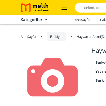
Search
Kategoriler
Ana Sayfa
Hak
Ana Sayfa
Edebiyat
Hayvanlar Alemi(Doğ
Hayva
Barko
Yayıne
Baskı 