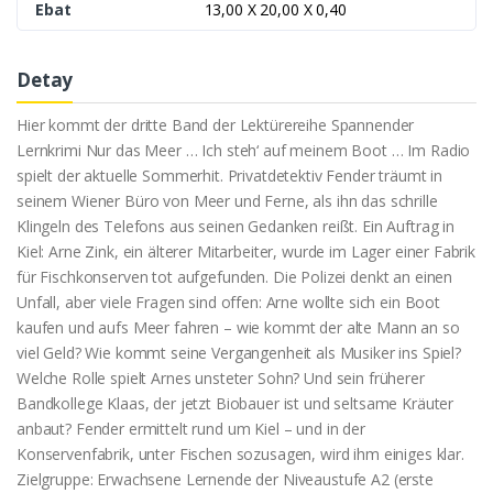
Ebat
13,00 X 20,00 X 0,40
Detay
Hier kommt der dritte Band der Lektürereihe Spannender
Lernkrimi Nur das Meer … Ich steh‘ auf meinem Boot … Im Radio
spielt der aktuelle Sommerhit. Privatdetektiv Fender träumt in
seinem Wiener Büro von Meer und Ferne, als ihn das schrille
Klingeln des Telefons aus seinen Gedanken reißt. Ein Auftrag in
Kiel: Arne Zink, ein älterer Mitarbeiter, wurde im Lager einer Fabrik
für Fischkonserven tot aufgefunden. Die Polizei denkt an einen
Unfall, aber viele Fragen sind offen: Arne wollte sich ein Boot
kaufen und aufs Meer fahren – wie kommt der alte Mann an so
viel Geld? Wie kommt seine Vergangenheit als Musiker ins Spiel?
Welche Rolle spielt Arnes unsteter Sohn? Und sein früherer
Bandkollege Klaas, der jetzt Biobauer ist und seltsame Kräuter
anbaut? Fender ermittelt rund um Kiel – und in der
Konservenfabrik, unter Fischen sozusagen, wird ihm einiges klar.
Zielgruppe: Erwachsene Lernende der Niveaustufe A2 (erste