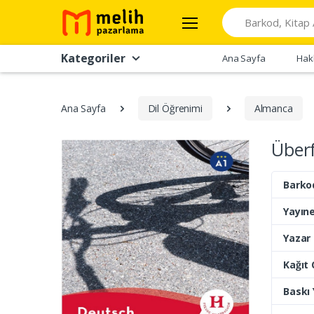
Search
Kategoriler
Ana Sayfa
Hak
Ana Sayfa
Dil Öğrenimi
Almanca
Überf
Barko
Yayıne
Yazar
Kağıt 
Baskı Y