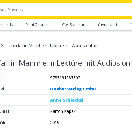
kımızda
Yeni Çıkanlar
Çok Satanlar
Yayınevleri
Y
Überfall in Mannheim Lektüre mit Audios online
all in Mannheim Lektüre mit Audios onl
d
9783191685805
vi
Hueber Verlag GmbH
Anne Schieckel
Cinsi
Karton Kapak
ılı
2019