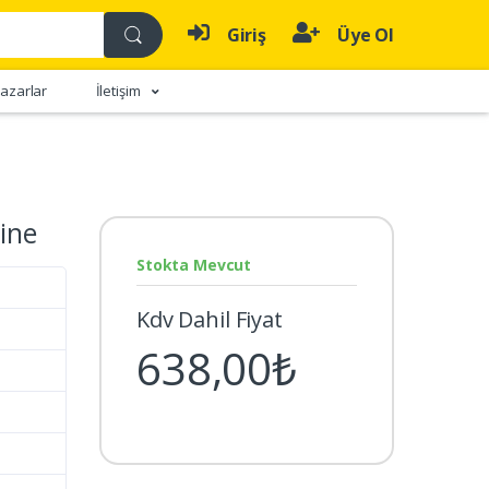
Giriş
Üye Ol
azarlar
İletişim
ine
Stokta Mevcut
Kdv Dahil Fiyat
638,00₺