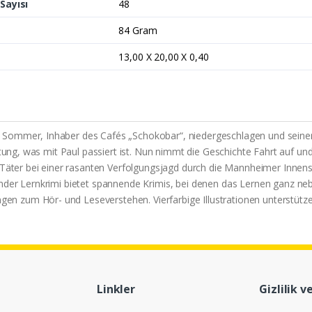
Sayısı
48
84 Gram
13,00 X 20,00 X 0,40
 Sommer, Inhaber des Cafés „Schokobar“, niedergeschlagen und seine
eitung, was mit Paul passiert ist. Nun nimmt die Geschichte Fahrt auf u
e Täter bei einer rasanten Verfolgungsjagd durch die Mannheimer Innen
ender Lernkrimi bietet spannende Krimis, bei denen das Lernen ganz ne
 zum Hör- und Leseverstehen. Vierfarbige Illustrationen unterstütze
Linkler
Gizlilik v