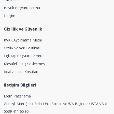
Bayilik Başvuru Formu
İletişim
Gizlilik ve Güvenlik
KVKK Aydınlatma Metni
Gizlilik ve Veri Politikası
İlgili Kişi Başvuru Formu
Mesafeli Satış Sözleşmesi
İptal ve İade Koşulları
İletişim Bilgileri
Melih Pazarlama
Güneşli Mah. Şehit Erdal Ünlü Sokak No 5/A Bağcılar / İSTANBUL
0539 411 65 95