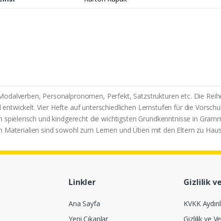
Modalverben, Personalpronomen, Perfekt, Satzstrukturen etc. Die Reih
twickelt. Vier Hefte auf unterschiedlichen Lernstufen für die Vorschu
n spielerisch und kindgerecht die wichtigsten Grundkenntnisse in Gram
erten Materialien sind sowohl zum Lernen und Üben mit den Eltern zu Hau
Linkler
Gizlilik v
Ana Sayfa
KVKK Aydın
Yeni Çıkanlar
Gizlilik ve Ve