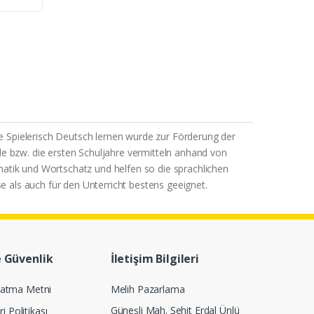
e Spielerisch Deutsch lernen wurde zur Förderung der
le bzw. die ersten Schuljahre vermitteln anhand von
matik und Wortschatz und helfen so die sprachlichen
se als auch für den Unterricht bestens geeignet.
e Güvenlik
İletişim Bilgileri
latma Metni
Melih Pazarlama
Güneşli Mah. Şehit Erdal Ünlü
ri Politikası