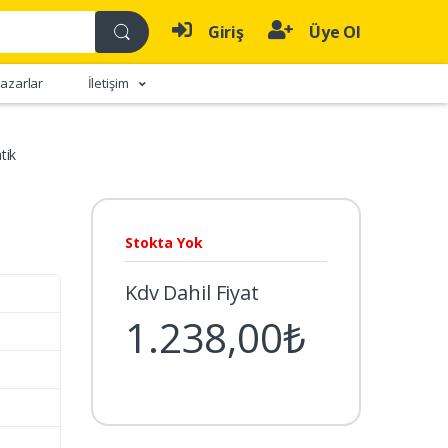
Giriş
Üye Ol
azarlar
İletişim
tik
Stokta Yok
Kdv Dahil Fiyat
1.238,00₺