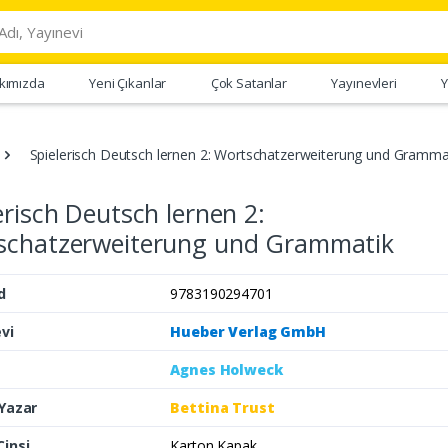
kımızda
Yeni Çıkanlar
Çok Satanlar
Yayınevleri
Y
Spielerisch Deutsch lernen 2: Wortschatzerweiterung und Gramma
erisch Deutsch lernen 2:
schatzerweiterung und Grammatik
d
9783190294701
vi
Hueber Verlag GmbH
Agnes Holweck
 Yazar
Bettina Trust
Cinsi
Karton Kapak