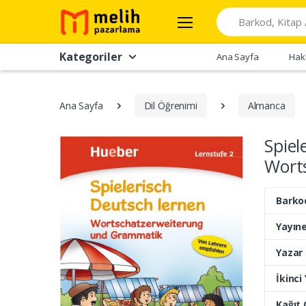
Search
Kategoriler
Ana Sayfa
Hak
Ana Sayfa
Dil Öğrenimi
Almanca
Spiel
Wort
Barko
Yayıne
Yazar
İkinci
Kağıt 