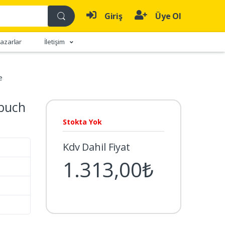
Giriş
Üye Ol
azarlar
İletişim
e
sbuch
Stokta Yok
Kdv Dahil Fiyat
1.313,00₺