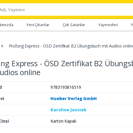
kımızda
Yeni Çıkanlar
Çok Satanlar
Yayınevleri
Y
Prüfung Express - ÖSD Zertifikat B2 Übungsbuch mit Audios onlin
ng Express - ÖSD Zertifikat B2 Übung
udios online
d
9783195816519
vi
Hueber Verlag GmbH
Karoline Janicek
Cinsi
Karton Kapak