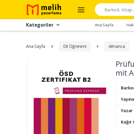
Search
Kategoriler
Ana Sayfa
Hak
Ana Sayfa
Dil Öğrenimi
Almanca
Prüfu
mit A
Barko
Yayıne
Yazar
Kağıt 