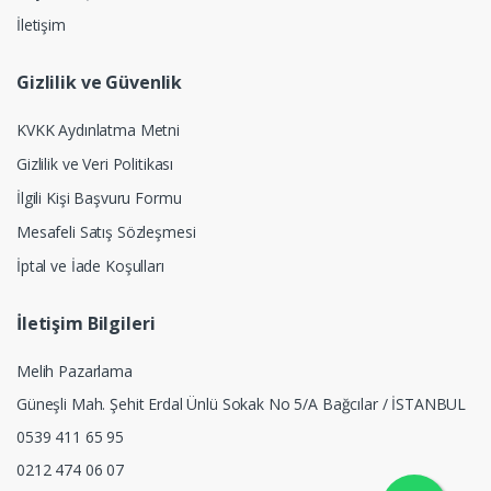
İletişim
Gizlilik ve Güvenlik
KVKK Aydınlatma Metni
Gizlilik ve Veri Politikası
İlgili Kişi Başvuru Formu
Mesafeli Satış Sözleşmesi
İptal ve İade Koşulları
İletişim Bilgileri
Melih Pazarlama
Güneşli Mah. Şehit Erdal Ünlü Sokak No 5/A Bağcılar / İSTANBUL
0539 411 65 95
0212 474 06 07