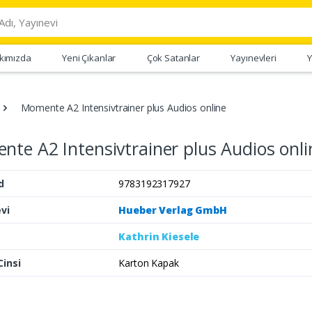
kımızda
Yeni Çıkanlar
Çok Satanlar
Yayınevleri
Y
Momente A2 Intensivtrainer plus Audios online
te A2 Intensivtrainer plus Audios onli
d
9783192317927
vi
Hueber Verlag GmbH
Kathrin Kiesele
Cinsi
Karton Kapak