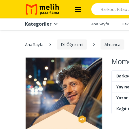
Search
Kategoriler
Ana Sayfa
Hak
Ana Sayfa
Dil Öğrenimi
Almanca
Momen
Barko
Yayıne
Yazar
Kağıt 