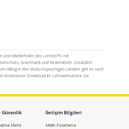
en und Wiederholen des Lernstoffs mit
ortschatz, Grammatik und Redemitteln. Zusätzlich
um Alltag in den deutschsprachigen Ländern gibt es nach
 als kostenloser Download im Lehrwerkservice zur
e Güvenlik
İletişim Bilgileri
latma Metni
Melih Pazarlama