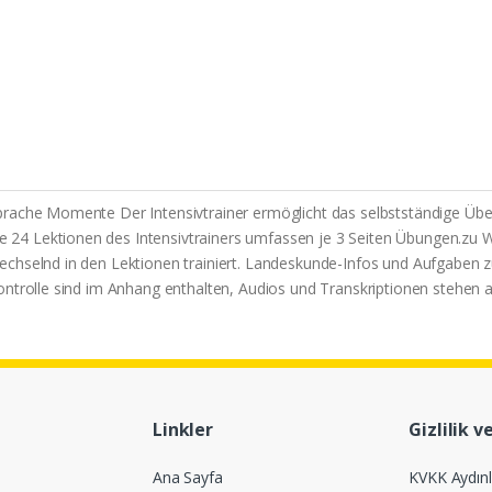
prache Momente Der Intensivtrainer ermöglicht das selbstständige Üb
24 Lektionen des Intensivtrainers umfassen je 3 Seiten Übungen.zu W
echselnd in den Lektionen trainiert. Landeskunde-Infos und Aufgaben z
ontrolle sind im Anhang enthalten, Audios und Transkriptionen stehen
Linkler
Gizlilik v
Ana Sayfa
KVKK Aydın