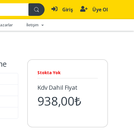
Giriş
Üye Ol
azarlar
İletişim
ne
Stokta Yok
Kdv Dahil Fiyat
938,00₺