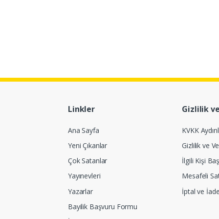
Linkler
Gizlilik v
Ana Sayfa
KVKK Aydın
Yeni Çıkanlar
Gizlilik ve Ve
Çok Satanlar
İlgili Kişi 
Yayınevleri
Mesafeli Sa
Yazarlar
İptal ve İad
Bayilik Başvuru Formu