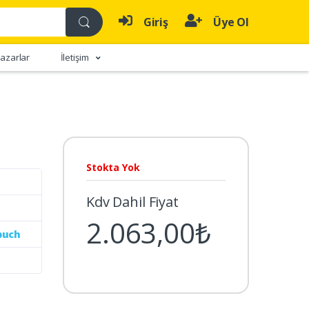
Giriş
Üye Ol
azarlar
İletişim
Stokta Yok
Kdv Dahil Fiyat
2.063,00₺
buch