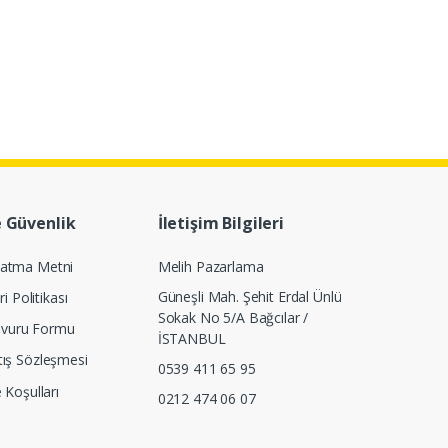
e Güvenlik
İletişim Bilgileri
latma Metni
Melih Pazarlama
Güneşli Mah. Şehit Erdal Ünlü
ri Politikası
Sokak No 5/A Bağcılar /
Başvuru Formu
İSTANBUL
tış Sözleşmesi
0539 411 65 95
e Koşulları
0212 474 06 07