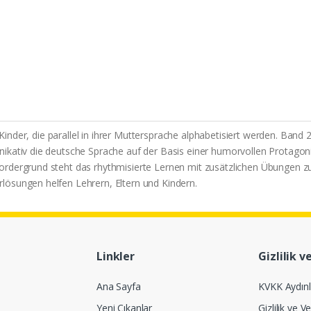
w. Kinder, die parallel in ihrer Muttersprache alphabetisiert werden. B
kativ die deutsche Sprache auf der Basis einer humorvollen Protagonis
ordergrund steht das rhythmisierte Lernen mit zusätzlichen Übungen z
lösungen helfen Lehrern, Eltern und Kindern.
Linkler
Gizlilik v
Ana Sayfa
KVKK Aydın
Yeni Çıkanlar
Gizlilik ve Ve