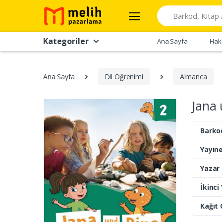
Search
Kategoriler
Ana Sayfa
Hak
Ana Sayfa
Dil Öğrenimi
Almanca
Jana 
Barko
Yayıne
Yazar
İkinci
Kağıt 