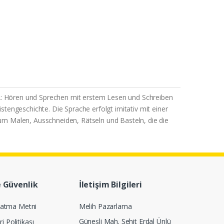
and 2: Hören und Sprechen mit erstem Lesen und Schreiben
tengeschichte. Die Sprache erfolgt imitativ mit einer
um Malen, Ausschneiden, Rätseln und Basteln, die die
e Güvenlik
İletişim Bilgileri
latma Metni
Melih Pazarlama
Güneşli Mah. Şehit Erdal Ünlü
ri Politikası