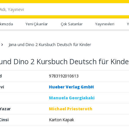
kımızda
Yeni Çıkanlar
Çok Satanlar
Yayınevleri
Y
Jana und Dino 2 Kursbuch Deutsch für Kinder
und Dino 2 Kursbuch Deutsch für Kinde
d
9783192010613
vi
Hueber Verlag GmbH
Manuela Georgiakaki
 Yazar
Michael Priesteroth
Cinsi
Karton Kapak