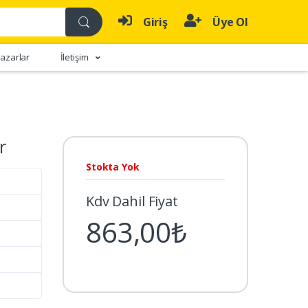
Giriş
Üye Ol
azarlar
İletişim
r
Stokta Yok
Kdv Dahil Fiyat
863,00₺