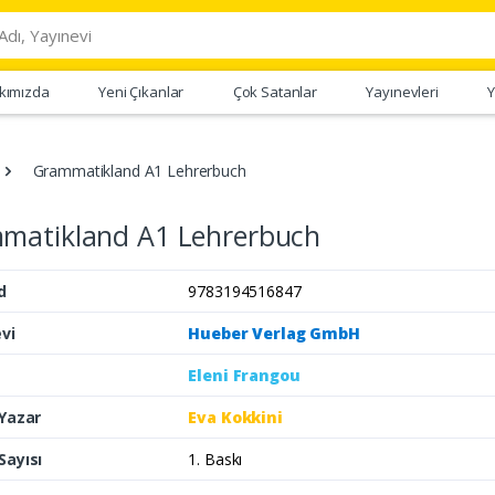
kımızda
Yeni Çıkanlar
Çok Satanlar
Yayınevleri
Y
Grammatikland A1 Lehrerbuch
matikland A1 Lehrerbuch
d
9783194516847
vi
Hueber Verlag GmbH
Eleni Frangou
 Yazar
Eva Kokkini
Sayısı
1. Baskı