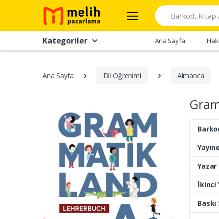
Search
Kategoriler
Ana Sayfa
Hak
Ana Sayfa
Dil Öğrenimi
Almanca
Gram
Barko
Yayıne
Yazar
İkinci
Baskı 