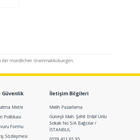
en der mündlichen Grammatikübungen.
e Güvenlik
İletişim Bilgileri
latma Metni
Melih Pazarlama
Güneşli Mah. Şehit Erdal Ünlü
ri Politikası
Sokak No 5/A Bağcılar /
Başvuru Formu
İSTANBUL
tış Sözleşmesi
0539 411 65 95