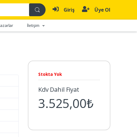
Giriş
Üye Ol
azarlar
İletişim
Stokta Yok
Kdv Dahil Fiyat
3.525,00₺