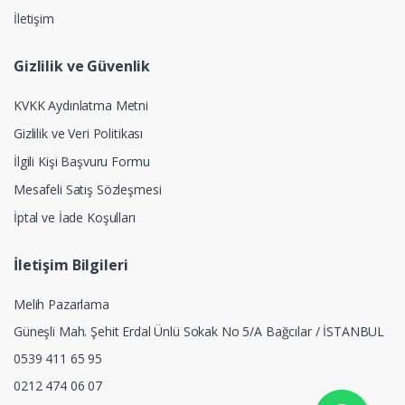
İletişim
Gizlilik ve Güvenlik
KVKK Aydınlatma Metni
Gizlilik ve Veri Politikası
İlgili Kişi Başvuru Formu
Mesafeli Satış Sözleşmesi
İptal ve İade Koşulları
İletişim Bilgileri
Melih Pazarlama
Güneşli Mah. Şehit Erdal Ünlü Sokak No 5/A Bağcılar / İSTANBUL
0539 411 65 95
0212 474 06 07