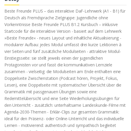
Beste Freunde PLUS – das interaktive DaF-Lehrwerk (A1 - B1) für
Deutsch als Fremdsprache Zielgruppe: Jugendliche ohne
Vorkenntnisse Beste Freunde PLUS B1.2 Kursbuch – inklusive
Startcode für die interaktive Version - basiert auf dem Lehrwerk
»Beste Freunde« - neues Layout und inhaltliche Aktualisierung -
modularer Aufbau: jedes Modul umfasst drei kurze Lektionen à
vier Seiten und fünf zusätzliche Modulseiten - attraktive Modul-
Einstiegsseite: sie stellt jeweils einen der jugendlichen
Protagonisten vor und fasst die kommunikativen Lernziele
zusammen - vielseitig: die Modulseiten am Ende enthalten eine
Doppelseite Zwischenstation (Podcast hören, Projekt, Fokus,
Lesen), eine Doppelseite mit systematischer Übersicht über die
Grammatik mit passgenauen Übungen sowie eine
Redemittelübersicht und eine Seite Wiederholungsübungen für
den Unterricht - zusätzlich: unterhaltsame Landeskunde-Filme mit
Agenda-2030-Themen - Erklär-Clips zur gesamten Grammatik:
ideal für den Präsenz- oder Online-Unterricht und das individuelle
Lernen - motivierend: authentisch und sympathisch begleitet