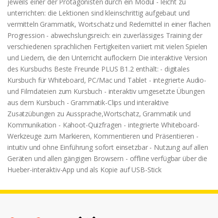
jeweils einer der Protagonisten durch ein Modul - leicht zu
unterrichten: die Lektionen sind kleinschrittig aufgebaut und
vermitteln Grammatik, Wortschatz und Redemittel in einer flachen
Progression - abwechslungsreich: ein zuverlässiges Training der
verschiedenen sprachlichen Fertigkeiten variiert mit vielen Spielen
und Liedern, die den Unterricht auflockern Die interaktive Version
des Kursbuchs Beste Freunde PLUS B1.2 enthält: - digitales
Kursbuch für Whiteboard, PC/Mac und Tablet - integrierte Audio-
und Filmdateien zum Kursbuch - interaktiv umgesetzte Übungen
aus dem Kursbuch - Grammatik-Clips und interaktive
Zusatzübungen zu Aussprache,Wortschatz, Grammatik und
Kommunikation - Kahoot-Quizfragen - integrierte Whiteboard-
Werkzeuge zum Markieren, Kommentieren und Präsentieren -
intuitiv und ohne Einführung sofort einsetzbar - Nutzung auf allen
Geräten und allen gängigen Browsern - offline verfügbar über die
Hueber-interaktiv-App und als Kopie auf USB-Stick