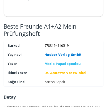
Beste Freunde A1+A2 Mein
Prüfungsheft
Barkod
9783194110519
Yayınevi
Hueber Verlag GmbH
Yazar
Maria Papadopoulou
İkinci Yazar
Dr. Annette Vosswinkel
Kağıt Cinsi
Karton Kapak
Detay
Zielgruppe Schülerinnen und Schüler, die mit Beste Freunde A1.1