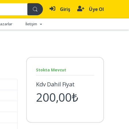
Giriş
Üye Ol
azarlar
İletişim
Stokta Mevcut
Kdv Dahil Fiyat
200,00₺