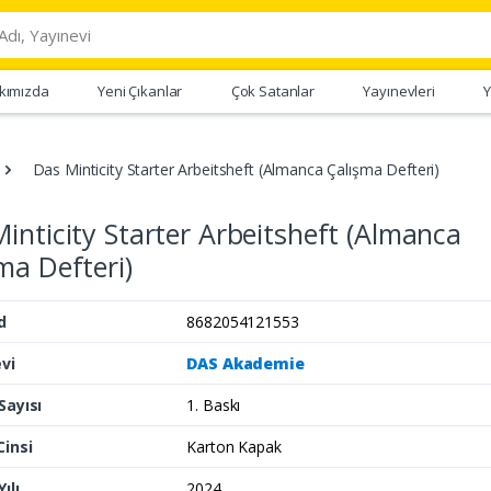
kımızda
Yeni Çıkanlar
Çok Satanlar
Yayınevleri
Y
Das Minticity Starter Arbeitsheft (Almanca Çalışma Defteri)
inticity Starter Arbeitsheft (Almanca
ma Defteri)
d
8682054121553
vi
DAS Akademie
Sayısı
1. Baskı
Cinsi
Karton Kapak
ılı
2024