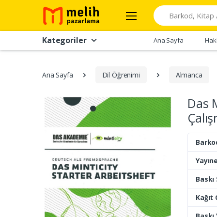
Search
Kategoriler
Ana Sayfa
Hak
Ana Sayfa
Dil Öğrenimi
Almanca
Das M
Çalış
Barko
Yayıne
Baskı 
Kağıt 
Baskı Y