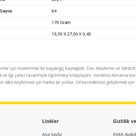
Sayısı
64
170 Gram
19,50 X 27,00 X 0,40
ler için mükemmel bir başlangıç kaynağıdır. Das Akademie ve Minticity iş
i ve ilgi çekici tasarımıyla öğrenmeyi kolaylaştırır. Kendinizi Almanca ko
ve dilini keşfetmek için harika bir yoldur. Dil becerilerinizi geliştirmek 
Linkler
Gizlilik v
Ana Sayfa
KVKK Aydın