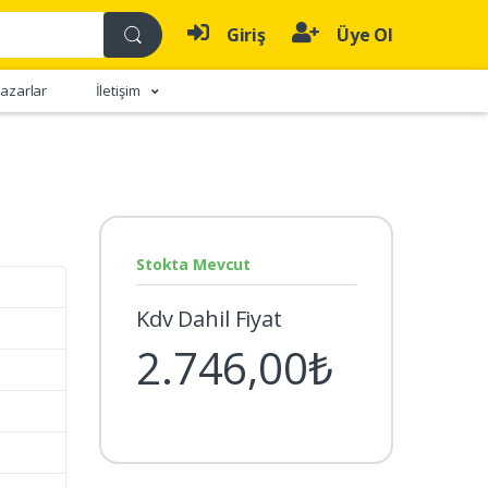
Giriş
Üye Ol
azarlar
İletişim
Stokta Mevcut
Kdv Dahil Fiyat
2.746,00₺