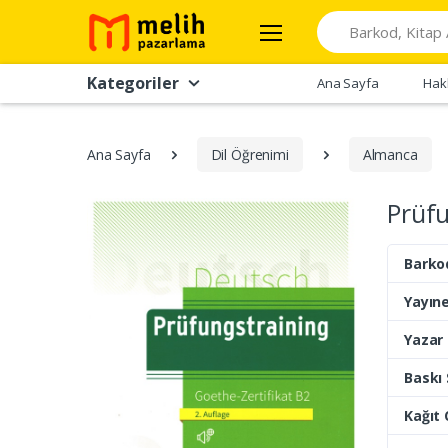
Search
Kategoriler
Ana Sayfa
Hak
Ana Sayfa
Dil Öğrenimi
Almanca
Prüfu
Barko
Yayıne
Yazar
Baskı 
Kağıt 