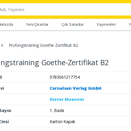
kımızda
Yeni Çıkanlar
Çok Satanlar
Yayınevleri
Y
Prüfungstraining Goethe-Zertifikat B2
ngstraining Goethe-Zertifikat B2
d
9783061217754
vi
Cornelsen Verlag GmbH
Dieter Maenner
Sayısı
1. Baskı
Cinsi
Karton Kapak