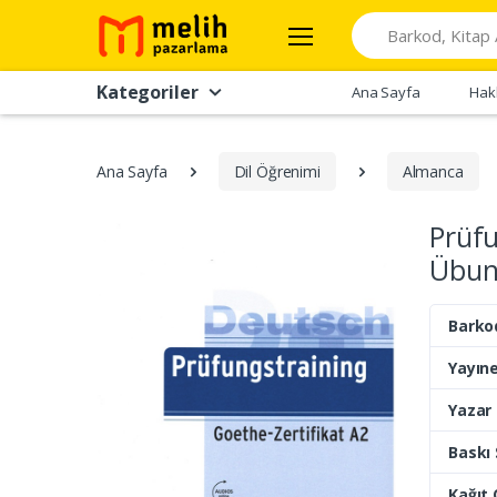
Search
Kategoriler
Ana Sayfa
Hak
Ana Sayfa
Dil Öğrenimi
Almanca
Prüfu
Übun
Barko
Yayıne
Yazar
Baskı 
Kağıt 