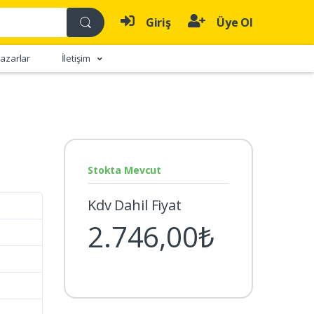
Giriş
Üye Ol
azarlar
İletişim
Stokta Mevcut
Kdv Dahil Fiyat
2.746,00₺