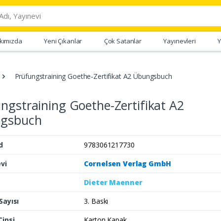
kımızda
Yeni Çıkanlar
Çok Satanlar
Yayınevleri
Y
Prüfungstraining Goethe-Zertifikat A2 Übungsbuch
ngstraining Goethe-Zertifikat A2
gsbuch
d
9783061217730
vi
Cornelsen Verlag GmbH
Dieter Maenner
Sayısı
3. Baskı
Cinsi
Karton Kapak