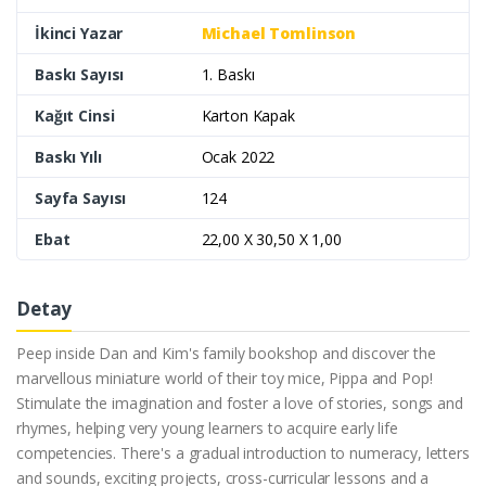
İkinci Yazar
Michael Tomlinson
Baskı Sayısı
1. Baskı
Kağıt Cinsi
Karton Kapak
Baskı Yılı
Ocak 2022
Sayfa Sayısı
124
Ebat
22,00 X 30,50 X 1,00
Detay
Peep inside Dan and Kim's family bookshop and discover the
marvellous miniature world of their toy mice, Pippa and Pop!
Stimulate the imagination and foster a love of stories, songs and
rhymes, helping very young learners to acquire early life
competencies. There's a gradual introduction to numeracy, letters
and sounds, exciting projects, cross-curricular lessons and a