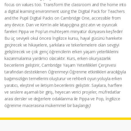
focus on values too. Transform the classroom and the home into
a digital learning environment using the Digital Pack for Teachers
and the Pupil Digital Packs on Cambridge One, accessible from
any device. Dan ve Kim'in aile kitapçığına göz atın ve oyuncak
fareleri Pippa ve Pop'un muhteşem minyatür dünyasını keşfedin!
Bu üç seviyeli okul öncesi İngilizce kursu, hayal gücünü harekete
geçirecek ve hikayelere, şarkılara ve tekerlemelere olan sevgiyi
geliştirecek ve çok genç öğrencilerin erken yaşam yeterliklerini
kazanmalarına yardımcı olacaktır. Kurs, erken okuryazarlık
becerilerini geliştirir, Cambridge Yaşam Yeterlilikleri Çerçevesi
tarafından desteklenen Öğrenmeyi Öğrenme etkinlikleri aracılığıyla
bağımsızlığın temellerini oluşturur ve rehberli oyun yoluyla erken
yaratıcı, eleştirel ve iletişim becerilerini geliştirir. Sayılara, harflere
ve seslere aşamalı bir giriş, heyecan verici projeler, müfredatlar
arası dersler ve değerlere odaklanma ile Pippa ve Pop, İngilizce
öğrenme macerasına mükemmel bir başlangıç!