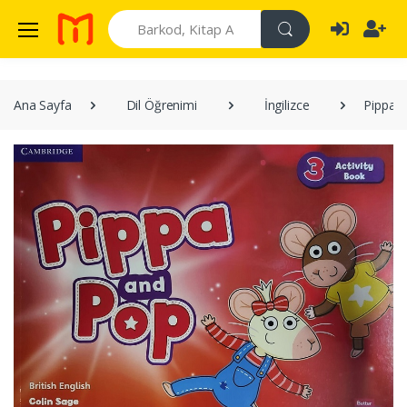
Search
Ana Sayfa
Dil Öğrenimi
İngilizce
Pippa a