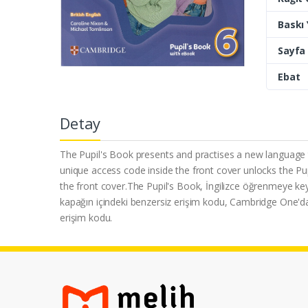
Baskı Y
Sayfa 
Ebat
Detay
The Pupil's Book presents and practises a new language t
unique access code inside the front cover unlocks the P
the front cover.The Pupil's Book, İngilizce öğrenmeye keyifl
kapağın içindeki benzersiz erişim kodu, Cambridge One'daki 
erişim kodu.