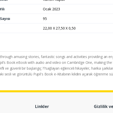
ılı
Ocak 2023
Sayısı
95
22,00 X 27,50 X 0,50
hrough amusing stories, fantastic songs and activities providing an enj
upil's Book eBook with audio and video on Cambridge One, making the l
i ve güvenli bir başlangıç ??sağlayan eğlenceli hikayeler, harika şarkılar v
sesli ve görüntülü Pupil's Book e-Kitabının kilidini açarak öğrenme sürec
Linkler
Gizlilik v