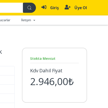
Giriş
Üye Ol
azarlar
İletişim
k
Stokta Mevcut
Kdv Dahil Fiyat
2.946,00₺