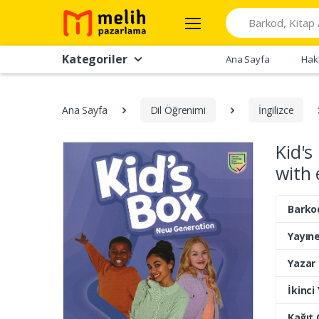
Search
Kategoriler
Ana Sayfa
Hak
Ana Sayfa
Dil Öğrenimi
İngilizce
Kid's
with
Barko
Yayıne
Yazar
İkinci
Kağıt 