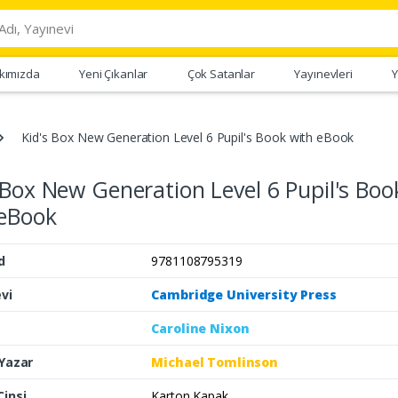
kımızda
Yeni Çıkanlar
Çok Satanlar
Yayınevleri
Y
Kid's Box New Generation Level 6 Pupil's Book with eBook
 Box New Generation Level 6 Pupil's Boo
 eBook
d
9781108795319
vi
Cambridge University Press
Caroline Nixon
 Yazar
Michael Tomlinson
Cinsi
Karton Kapak