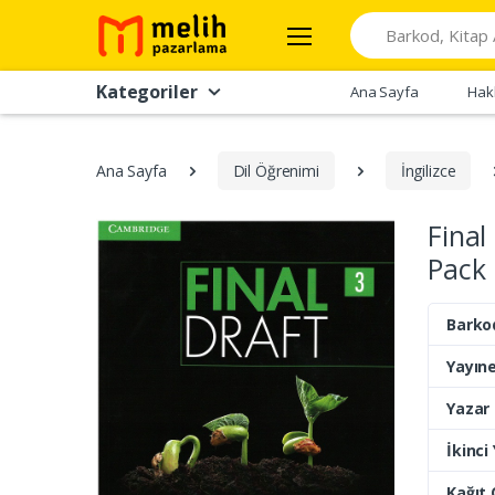
Search
Kategoriler
Ana Sayfa
Hak
Ana Sayfa
Dil Öğrenimi
İngilizce
Final
Pack
Barko
Yayıne
Yazar
İkinci
Kağıt 