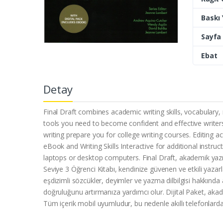
Baskı Y
Sayfa 
Ebat
Detay
Final Draft combines academic writing skills, vocabulary,
tools you need to become confident and effective writer
writing prepare you for college writing courses. Editing
eBook and Writing Skills Interactive for additional instru
laptops or desktop computers. Final Draft, akademik yazma be
Seviye 3 Öğrenci Kitabı, kendinize güvenen ve etkili yazarl
eşdizimli sözcükler, deyimler ve yazma dilbilgisi hakkında ayr
doğruluğunu artırmanıza yardımcı olur. Dijital Paket, akad
Tüm içerik mobil uyumludur, bu nedenle akıllı telefonlardan