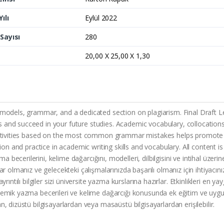
ılı
Eylül 2022
Sayısı
280
20,00 X 25,00 X 1,30
 models, grammar, and a dedicated section on plagiarism. Final Draft Le
s and succeed in your future studies. Academic vocabulary, collocation
 activities based on the most common grammar mistakes helps promote a
ction and practice in academic writing skills and vocabulary. All conten
cerilerini, kelime dağarcığını, modelleri, dilbilgisini ve intihal üzerine 
ar olmanız ve gelecekteki çalışmalarınızda başarılı olmanız için ihtiyacın
ıntılı bilgiler sizi üniversite yazma kurslarına hazırlar. Etkinlikleri en ya
emik yazma becerileri ve kelime dağarcığı konusunda ek eğitim ve uygulam
, dizüstü bilgisayarlardan veya masaüstü bilgisayarlardan erişilebilir.