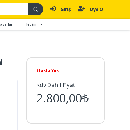
Giriş
Üye Ol
azarlar
İletişim
l
Stokta Yok
Kdv Dahil Fiyat
2.800,00₺