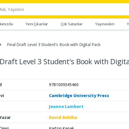
kımızda
Yeni Çıkanlar
Çok Satanlar
Yayınevleri
Y
Final Draft Level 3 Student's Book with Digital Pack
 Draft Level 3 Student's Book with Digita
d
9781009345460
vi
Cambridge University Press
Jeanne Lambert
 Yazar
David Bohlke
Cinsi
Karton Kapak