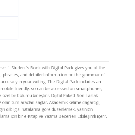
vel 1 Student's Book with Digital Pack gives you all the
s, phrases, and detailed information on the grammar of
ccuracy in your writing. The Digital Pack includes an
t is mobile-friendly, so can be accessed on smartphones,
özel bir bölümü birleştirir. Dijital Paketli Son Taslak
ız olan tüm araçları sağlar. Akademik kelime dağarcığı,
ygın dilbilgisi hatalarına göre düzenlemek, yazınızın
a için bir e-Kitap ve Yazma Becerileri Etkileşimli içerir.