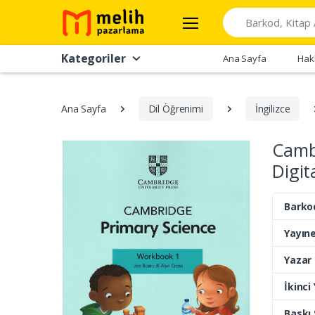
Search
Kategoriler
Ana Sayfa
Hak
Ana Sayfa
Dil Öğrenimi
İngilizce
Camb
Digit
Barko
Yayıne
Yazar
İkinci
Baskı 