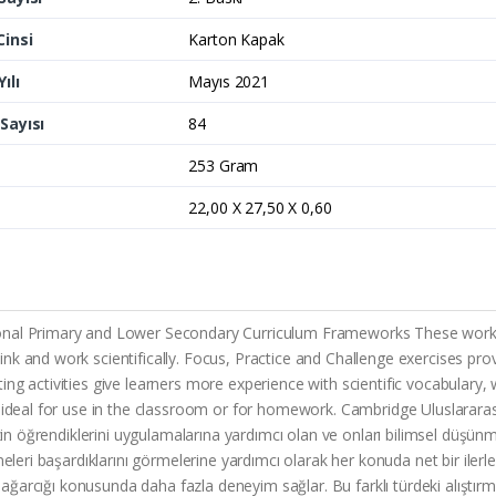
Cinsi
Karton Kapak
ılı
Mayıs 2021
Sayısı
84
253 Gram
22,00 X 27,50 X 0,60
nal Primary and Lower Secondary Curriculum Frameworks These workbook
k and work scientifically. Focus, Practice and Challenge exercises pro
ng activities give learners more experience with scientific vocabulary, 
 ideal for use in the classroom or for homework. Cambridge Uluslararası
izin öğrendiklerini uygulamalarına yardımcı olan ve onları bilimsel düşün
eleri başardıklarını görmelerine yardımcı olarak her konuda net bir ilerle
dağarcığı konusunda daha fazla deneyim sağlar. Bu farklı türdeki alıştırmal