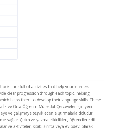
s are full of activities that help your learners
vide clear progression through each topic, helping
which helps them to develop their language skills. These
 İlk ve Orta Öğretim Müfredat Çerçeveleri için yeni
meye ve çalışmaya teşvik eden alıştırmalarla doludur.
me sağlar. Çizim ve yazma etkinlikleri, öğrencilere dil
ar ve aktiviteler, kitabı sınıfta veya ev ödevi olarak