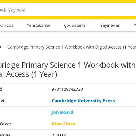
kımızda
Yeni Çıkanlar
Çok Satanlar
Yayınevleri
Y
Cambridge Primary Science 1 Workbook with Digital Access (1 Year
ridge Primary Science 1 Workbook with
al Access (1 Year)
d
9781108742733
vi
Cambridge University Press
Jon Board
 Yazar
Alan Cross
Sayısı
2. Baskı