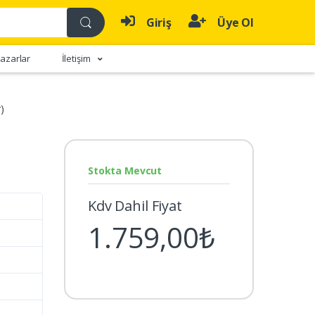
Giriş
Üye Ol
azarlar
İletişim
)
Stokta Mevcut
Kdv Dahil Fiyat
1.759,00₺