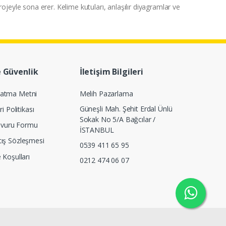
jeyle sona erer. Kelime kutuları, anlaşılır diyagramlar ve
e Güvenlik
İletişim Bilgileri
latma Metni
Melih Pazarlama
Güneşli Mah. Şehit Erdal Ünlü
ri Politikası
Sokak No 5/A Bağcılar /
Başvuru Formu
İSTANBUL
tış Sözleşmesi
0539 411 65 95
e Koşulları
0212 474 06 07