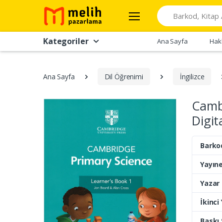
Search
Kategoriler
Ana Sayfa
Hak
Ana Sayfa
Dil Öğrenimi
İngilizce
Cambr
Digit
Barko
Yayıne
Yazar
İkinci
Baskı 