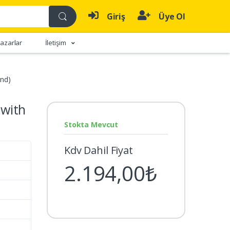
Giriş
Üye Ol
azarlar
İletişim
2nd)
 with
Stokta Mevcut
Kdv Dahil Fiyat
2.194,00₺