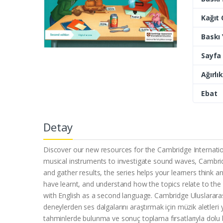
Kağıt 
Baskı Y
Sayfa 
Ağırlık
Ebat
Detay
Discover our new resources for the Cambridge Internat
musical instruments to investigate sound waves, Cambridg
and gather results, the series helps your learners think a
have learnt, and understand how the topics relate to the 
with English as a second language. Cambridge Uluslararası
deneylerden ses dalgalarını araştırmak için müzik aletler
tahminlerde bulunma ve sonuç toplama fırsatlarıyla dolu bu 