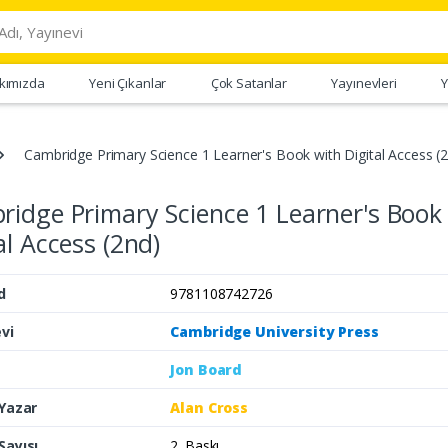
kımızda
Yeni Çıkanlar
Çok Satanlar
Yayınevleri
Y
Cambridge Primary Science 1 Learner's Book with Digital Access (
idge Primary Science 1 Learner's Book
al Access (2nd)
d
9781108742726
vi
Cambridge University Press
Jon Board
 Yazar
Alan Cross
Sayısı
2. Baskı