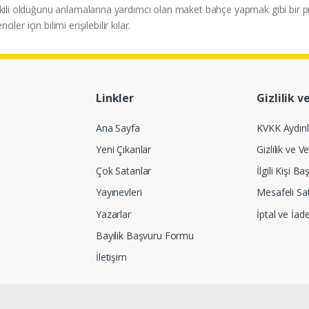
şkili olduğunu anlamalarına yardımcı olan maket bahçe yapmak gibi bir pro
iler için bilimi erişilebilir kılar.
Linkler
Gizlilik v
Ana Sayfa
KVKK Aydın
Yeni Çıkanlar
Gizlilik ve Ve
Çok Satanlar
İlgili Kişi 
Yayınevleri
Mesafeli Sa
Yazarlar
İptal ve İad
Bayilik Başvuru Formu
İletişim