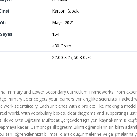
Cinsi
Karton Kapak
ılı
Mayıs 2021
Sayısı
154
430 Gram
22,00 X 27,50 X 0,70
ional Primary and Lower Secondary Curriculum Frameworks From exper
e Primary Science gets your learners thinking like scientists! Packed 
nd work scientifically. Each unit ends with a project, like making a mod
real world. With vocabulary boxes, clear diagrams and supporting illust
 İlk ve Orta Öğretim Müfredat Çerçeveleri için yeni kaynaklarımızı keşfe
i yapmaya kadar, Cambridge İlköğretim Bilimi öğrencilerinizin bilim adam
seri, öğrencilerinizin bilimsel olarak düşünmelerine ve çalışmalarına yar