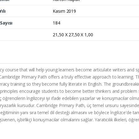
ılı
Kasım 2019
Sayısı
184
21,50 X 27,50 X 1,00
acy course that will help young learners become articulate writers an
ars, Cambridge Primary Path offers a truly effective approach to learnin
teracy training so they become fully literate in English. The groundbre
 principles encourage students to become better thinkers and problem 
ncilerin İngilizceyi iyi ifade edebilen yazarlar ve konuşmacılar olmalar
okuryazarlık kursudur. Cambridge Primary Path, üç temel unsuru sayesind
ğitiminin yanı sıra temel dil desteği almasını ve böylece İngilizce'de t
enen, işbirlikçi konuşmacılar olmalarını sağlar. Yaratıcılık ilkeleri, öğr