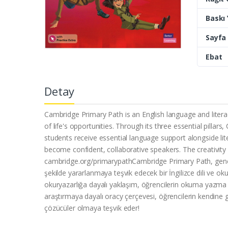
Baskı Y
Sayfa 
Ebat
Detay
Cambridge Primary Path is an English language and liter
of life's opportunities. Through its three essential pill
students receive essential language support alongside li
become confident, collaborative speakers. The creativity
cambridge.org/primarypathCambridge Primary Path, genç öğre
şekilde yararlanmaya teşvik edecek bir İngilizce dili ve 
okuryazarlığa dayalı yaklaşım, öğrencilerin okuma yazma e
araştırmaya dayalı oracy çerçevesi, öğrencilerin kendine güv
çözücüler olmaya teşvik eder!