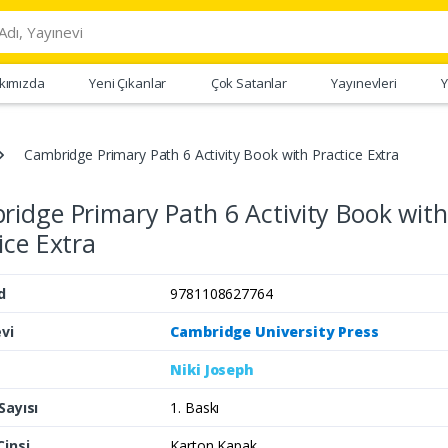
kımızda
Yeni Çıkanlar
Çok Satanlar
Yayınevleri
Y
Cambridge Primary Path 6 Activity Book with Practice Extra
idge Primary Path 6 Activity Book with
ice Extra
d
9781108627764
vi
Cambridge University Press
Niki Joseph
Sayısı
1. Baskı
Cinsi
Karton Kapak