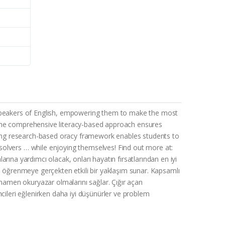
d speakers of English, empowering them to make the most
g. The comprehensive literacy-based approach ensures
aking research-based oracy framework enables students to
solvers … while enjoying themselves! Find out more at:
ına yardımcı olacak, onları hayatın fırsatlarından en iyi
e öğrenmeye gerçekten etkili bir yaklaşım sunar. Kapsamlı
amamen okuryazar olmalarını sağlar. Çığır açan
encileri eğlenirken daha iyi düşünürler ve problem