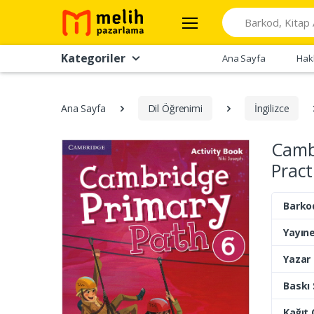
Search
Kategoriler
Ana Sayfa
Hak
Ana Sayfa
Dil Öğrenimi
İngilizce
Cambr
Pract
Barko
Yayıne
Yazar
Baskı 
Kağıt 