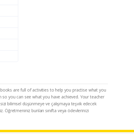
s are full of activities to help you practise what you
ion so you can see what you have achieved. Your teacher
 sizi bilimsel düşünmeye ve çalışmaya teşvik edecek
iz. Öğretmeniniz bunları sınıfta veya ödevlerinizi