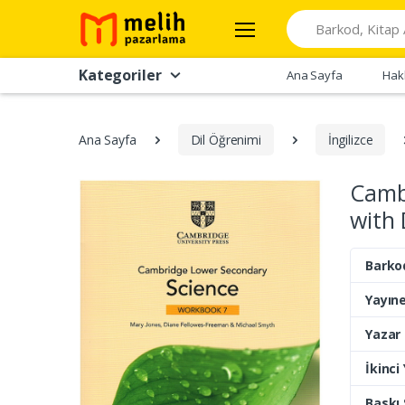
Search
Kategoriler
Ana Sayfa
Hak
Ana Sayfa
Dil Öğrenimi
İngilizce
Camb
with 
Barko
Yayıne
Yazar
İkinci
Baskı 