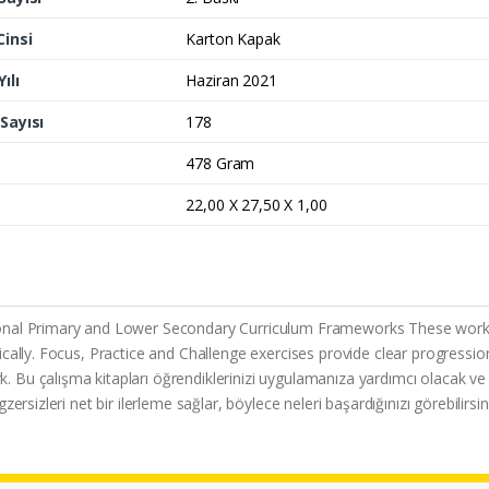
Cinsi
Karton Kapak
ılı
Haziran 2021
Sayısı
178
478 Gram
22,00 X 27,50 X 1,00
onal Primary and Lower Secondary Curriculum Frameworks These workbook
ically. Focus, Practice and Challenge exercises provide clear progress
Bu çalışma kitapları öğrendiklerinizi uygulamanıza yardımcı olacak ve
rsizleri net bir ilerleme sağlar, böylece neleri başardığınızı görebilirsin