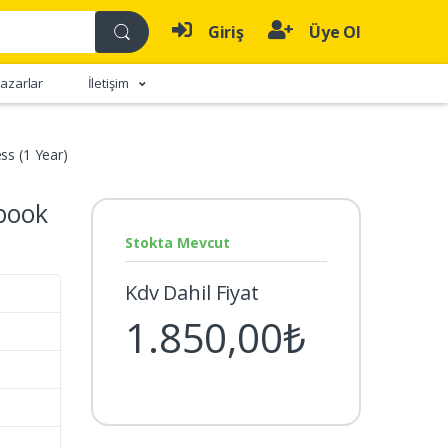
Giriş
Üye Ol
azarlar
İletişim
ss (1 Year)
book
Stokta Mevcut
Kdv Dahil Fiyat
1.850,00₺