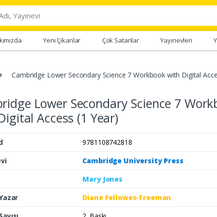
kımızda
Yeni Çıkanlar
Çok Satanlar
Yayınevleri
Y
Cambridge Lower Secondary Science 7 Workbook with Digital Acce
ridge Lower Secondary Science 7 Work
Digital Access (1 Year)
d
9781108742818
vi
Cambridge University Press
Mary Jones
 Yazar
Diane Fellowes-Freeman
Sayısı
2. Baskı