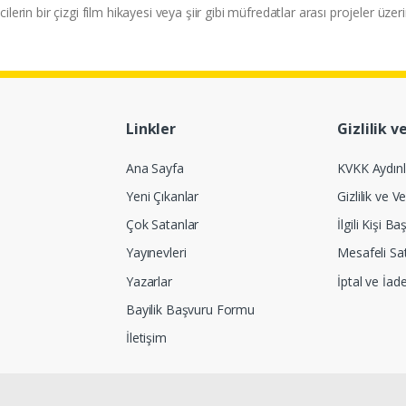
ilerin bir çizgi film hikayesi veya şiir gibi müfredatlar arası projeler üzeri
Linkler
Gizlilik v
Ana Sayfa
KVKK Aydın
Yeni Çıkanlar
Gizlilik ve Ve
Çok Satanlar
İlgili Kişi 
Yayınevleri
Mesafeli Sa
Yazarlar
İptal ve İad
Bayilik Başvuru Formu
İletişim