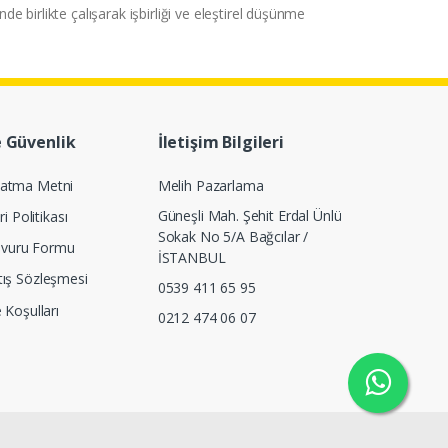
nde birlikte çalışarak işbirliği ve eleştirel düşünme
e Güvenlik
İletişim Bilgileri
latma Metni
Melih Pazarlama
Güneşli Mah. Şehit Erdal Ünlü
ri Politikası
Sokak No 5/A Bağcılar /
Başvuru Formu
İSTANBUL
tış Sözleşmesi
0539 411 65 95
e Koşulları
0212 474 06 07