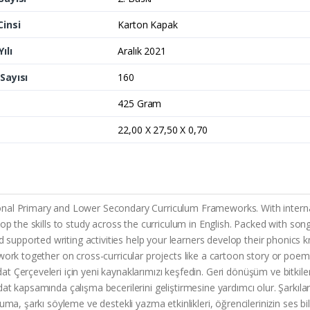
Cinsi
Karton Kapak
ılı
Aralık 2021
Sayısı
160
425 Gram
22,00 X 27,50 X 0,70
nal Primary and Lower Secondary Curriculum Frameworks. With internati
op the skills to study across the curriculum in English. Packed with song
pported writing activities help your learners develop their phonics kn
ork together on cross-curricular projects like a cartoon story or poem, d
 Çerçeveleri için yeni kaynaklarımızı keşfedin. Geri dönüşüm ve bitkiler
fredat kapsamında çalışma becerilerini geliştirmesine yardımcı olur. Şarkıla
a, şarkı söyleme ve destekli yazma etkinlikleri, öğrencilerinizin ses bilgi