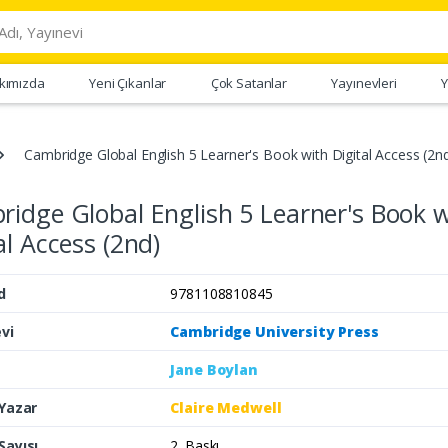
kımızda
Yeni Çıkanlar
Çok Satanlar
Yayınevleri
Y
Cambridge Global English 5 Learner's Book with Digital Access (2n
idge Global English 5 Learner's Book w
al Access (2nd)
d
9781108810845
vi
Cambridge University Press
Jane Boylan
 Yazar
Claire Medwell
Sayısı
2. Baskı