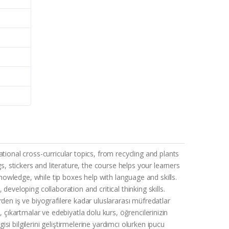
onal cross-curricular topics, from recycling and plants
s, stickers and literature, the course helps your learners
owledge, while tip boxes help with language and skills.
eveloping collaboration and critical thinking skills.
den iş ve biyografilere kadar uluslararası müfredatlar
r, çıkartmalar ve edebiyatla dolu kurs, öğrencilerinizin
si bilgilerini geliştirmelerine yardımcı olurken ipucu