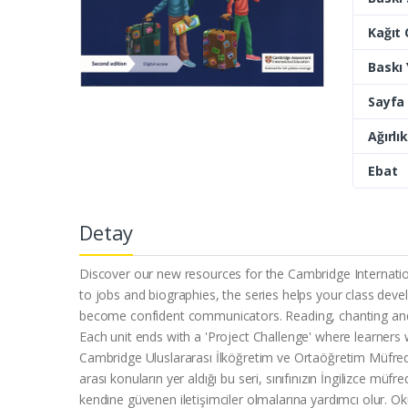
Kağıt 
Baskı Y
Sayfa 
Ağırlık
Ebat
Detay
Discover our new resources for the Cambridge Internatio
to jobs and biographies, the series helps your class devel
become confident communicators. Reading, chanting and su
Each unit ends with a 'Project Challenge' where learners w
Cambridge Uluslararası İlköğretim ve Ortaöğretim Müfredat
arası konuların yer aldığı bu seri, sınıfınızın İngilizce mü
kendine güvenen iletişimciler olmalarına yardımcı olur. Okum