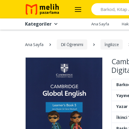
Search
Kategoriler
Ana Sayfa
Hak
Ana Sayfa
Dil Öğrenimi
İngilizce
Cambr
Digit
Barko
Yayıne
Yazar
İkinci
Baskı 