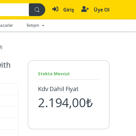
Giriş
Üye Ol
azarlar
İletişim
d)
ith
Stokta Mevcut
Kdv Dahil Fiyat
2.194,00₺