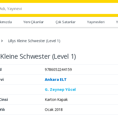
kımızda
Yeni Çıkanlar
Çok Satanlar
Yayınevleri
Y
Lillys Kleine Schwester (Level 1)
s Kleine Schwester (Level 1)
d
9786052244159
vi
Ankara ELT
G. Zeynep Yücel
Cinsi
Karton Kapak
ılı
Ocak 2018