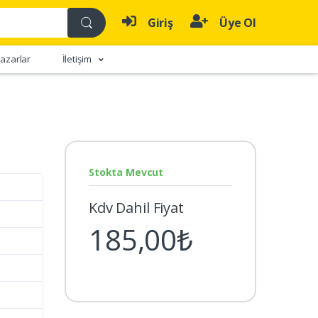
Giriş
Üye Ol
azarlar
İletişim
Stokta Mevcut
Kdv Dahil Fiyat
185,00₺