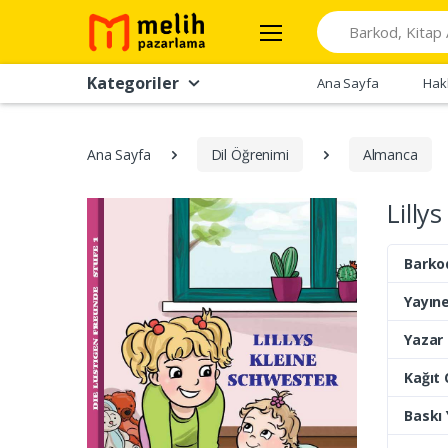
Search
Kategoriler
Ana Sayfa
Hak
Ana Sayfa
Dil Öğrenimi
Almanca
Lilly
Barko
Yayıne
Yazar
Kağıt 
Baskı Y