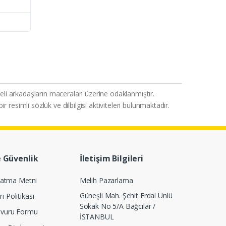
eli arkadaşların maceraları üzerine odaklanmıştır.
 resimli sözlük ve dilbilgisi aktiviteleri bulunmaktadır.
e Güvenlik
İletişim Bilgileri
latma Metni
Melih Pazarlama
Güneşli Mah. Şehit Erdal Ünlü
ri Politikası
Sokak No 5/A Bağcılar /
Başvuru Formu
İSTANBUL